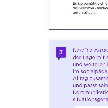
Er/sie bemüht sich d
die Selbstwirksamkei
unterstützen.
Der/Die Auszu
3
der Lage mit
und weiteren
im sozialpäd
Alltag zusamm
und passt sei
Kommunikati
situationsgere