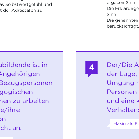
ergeben Sinn.
as Selbstwertgefühl und
Die Erklärung
t der Adressaten zu
Sinn.
Die genannten 
berücksichtigt.
bildende ist in
Der/Die A
4
 Angehörigen
der Lage, 
 Bezugspersonen
Umgang m
agogischen
Personen 
en zu arbeiten
und eine 
ne/ihre
Verhalten
on
Maximale Pu
cht an.