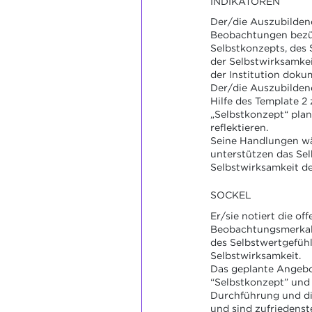
INDIKATOREN
Der/die Auszubilden
Beobachtungen bezü
Selbstkonzepts, des 
der Selbstwirksamkei
der Institution doku
Der/die Auszubilden
Hilfe des Template 
„Selbstkonzept“ pla
reflektieren.
Seine Handlungen w
unterstützen das Sel
Selbstwirksamkeit de
SOCKEL
Er/sie notiert die of
Beobachtungsmerkale
des Selbstwertgefühl
Selbstwirksamkeit.
Das geplante Angeb
“Selbstkonzept” und 
Durchführung und di
und sind zufriedenst