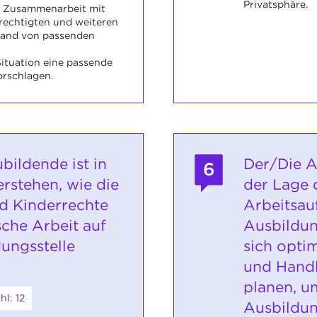
Privatsphäre.
ie Zusammenarbeit mit
rechtigten und weiteren
and von passenden
Situation eine passende
rschlagen.
bildende ist in
Der/Die A
6
erstehen, wie die
der Lage d
d Kinderrechte
Arbeitsauf
che Arbeit auf
Ausbildun
dungsstelle
sich opti
und Handl
planen, u
l: 12
Ausbildun