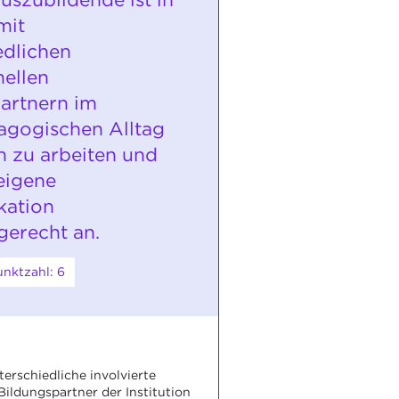
mit
edlichen
nellen
artnern im
agogischen Alltag
 zu arbeiten und
 eigene
ation
gerecht an.
nktzahl: 6
terschiedliche involvierte
Bildungspartner der Institution