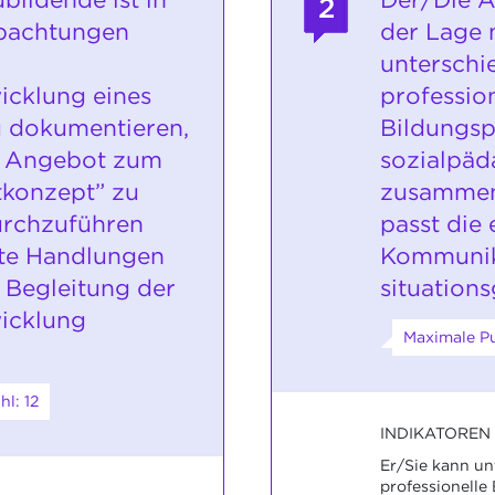
2
bachtungen
der Lage 
unterschi
wicklung eines
professio
u dokumentieren,
Bildungsp
s Angebot zum
sozialpäd
tkonzept” zu
zusammen
urchzuführen
passt die
te Handlungen
Kommunik
 Begleitung der
situations
wicklung
Maximale Pu
l: 12
INDIKATOREN
Er/Sie kann un
professionelle 