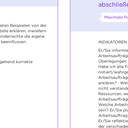
abschließ
Maximale Pu
eten Beispielen von der
elle erklären, inwiefern
inderrechte die eigene
beeinflussen.
INDIKATOREN
Er/Sie informie
Arbeitsaufträg
Überlegungen di
tgehend korrekte
Habe ich alle F
notiert/wahrg
Arbeitsaufträ
erklären? · We
nicht verstand
Ressourcen, we
Arbeitsaufträge
Welche Arbeit
sein? Er/Sie pl
Arbeitsauftrag
Er/Sie reflekti
der verschiede