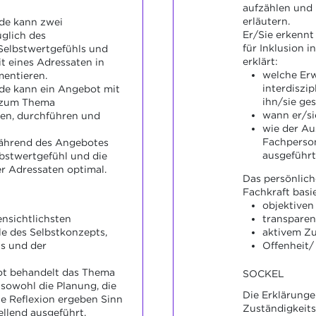
aufzählen und 
erläutern.
de kann zwei
Er/Sie erkennt 
glich des
für Inklusion i
Selbstwertgefühls und
erklärt:
t eines Adressaten in
welche Erw
mentieren.
interdiszi
de kann ein Angebot mit
ihn/sie ges
2 zum Thema
wann er/si
nen, durchführen und
wie der Au
Fachperson
ährend des Angebotes
ausgeführt
bstwertgefühl und die
r Adressaten optimal.
Das persönlich
Fachkraft basie
objektive
fensichtlichsten
transpare
 des Selbstkonzepts,
aktivem Z
s und der
Offenheit/ 
ot behandelt das Thema
SOCKEL
sowohl die Planung, die
Die Erklärunge
e Reflexion ergeben Sinn
Zuständigkeits
ellend ausgeführt.