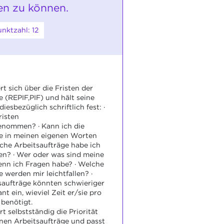
en zu können.
nktzahl: 12
rt sich über die Fristen der
e (REPIF,PIF) und hält seine
esbezüglich schriftlich fest: ·
risten
enommen? · Kann ich die
ge in meinen eigenen Worten
lche Arbeitsaufträge habe ich
en? · Wer oder was sind meine
nn ich Fragen habe? · Welche
 werden mir leichtfallen? ·
saufträge könnten schwieriger
ant ein, wieviel Zeit er/sie pro
 benötigt.
ert selbstständig die Priorität
nen Arbeitsaufträge und passt