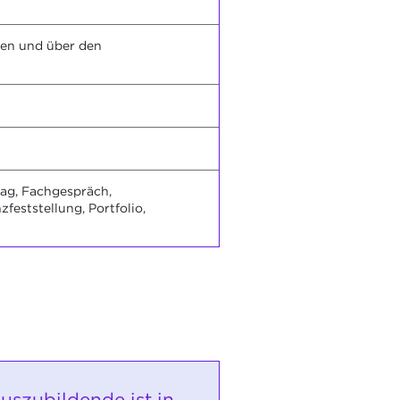
en und über den
rag, Fachgespräch,
eststellung, Portfolio,
uszubildende ist in