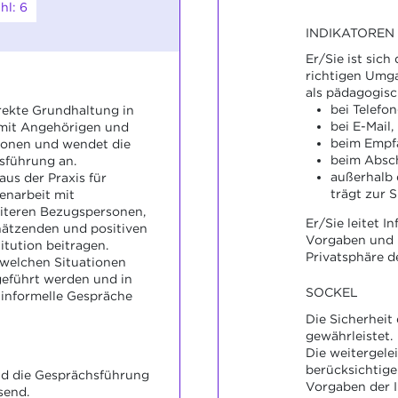
hl: 6
INDIKATOREN
Er/Sie ist sich
richtigen Umg
als pädagogisc
bei Telefo
rrekte Grundhaltung in
bei E-Mail,
mit Angehörigen und
beim Empfa
onen und wendet die
beim Absc
sführung an.
außerhalb 
aus der Praxis für
trägt zur S
narbeit mit
iteren Bezugspersonen,
Er/Sie leitet 
hätzenden und positiven
Vorgaben und 
itution beitragen.
Privatsphäre d
n welchen Situationen
geführt werden und in
SOCKEL
 informelle Gespräche
Die Sicherheit
gewährleistet.
Die weitergele
berücksichtige
d die Gesprächsführung
Vorgaben der I
send.