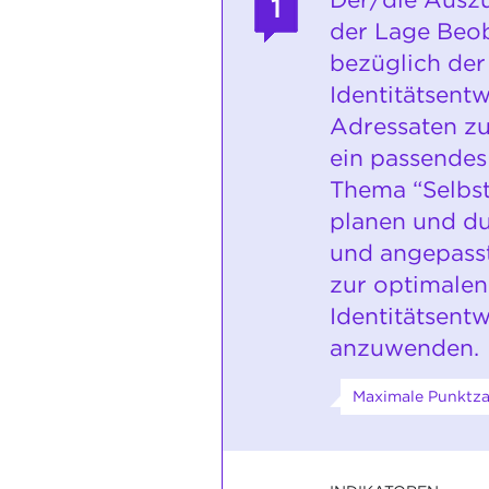
1
der Lage Beo
bezüglich der
Identitätsent
Adressaten z
ein passende
Thema “Selbs
planen und d
und angepass
zur optimalen
Identitätsent
anzuwenden.
Maximale Punktzah