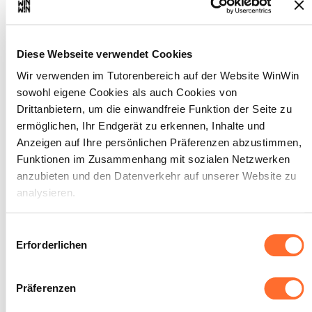
Körperpflege.
SOCKEL
Die Bereitschaft zur Anwendung der
Diese Webseite verwendet Cookies
Benimm- und Höflichkeitsregeln ist
Wir verwenden im Tutorenbereich auf der Website WinWin
erkennbar vorhanden.
Die Behandlungskabine ist dezent
sowohl eigene Cookies als auch Cookies von
gestaltet so dass der Kunde sich
Drittanbietern, um die einwandfreie Funktion der Seite zu
wohlfühlen kann.
ermöglichen, Ihr Endgerät zu erkennen, Inhalte und
Das empfohlene Produkt entspricht dem
Anzeigen auf Ihre persönlichen Präferenzen abzustimmen,
Bedürfnis des Kunden.
Der errechnete Verkaufspreis ist Korrekt.
Funktionen im Zusammenhang mit sozialen Netzwerken
Die Kleidung ist professionell.
anzubieten und den Datenverkehr auf unserer Website zu
Auftreten und Aussehen sind
analysieren.
professionell.
Auf Körperpflege und persönliche Hygiene
wird Wert gelegt.
Über dieses Banner können Sie die Cookies nach Belieben
Einwilligungsauswahl
akzeptieren, ablehnen oder konfigurieren. Davon
Erforderlichen
ausgenommen sind Cookies, die für die Funktion der
Website unbedingt erforderlich sind. Eine Beschreibung der
Präferenzen
verschiedenen Cookies finden sie oben unter „Details“.
Der Auszubildende ist in der