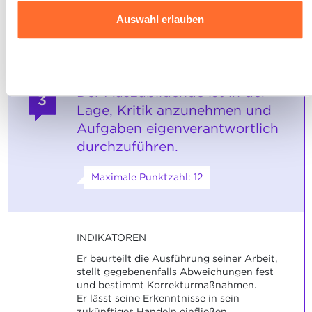
gelöst.
Website klicken.
Auswahl erlauben
Ausführlichere Informationen darüber, wie wir Cookies
nutzen und wie wir mit Ihren personenbezogenen Daten
Ablehnen
umgehen, finden sie in unserer
Charta zur Nutzung von
Der Auszubildende ist in der
Cookies
und
unserer Datenschutzrichtlinie.
3
Lage, Kritik anzunehmen und
Aufgaben eigenverantwortlich
durchzuführen.
Maximale Punktzahl: 12
INDIKATOREN
Er beurteilt die Ausführung seiner Arbeit,
stellt gegebenenfalls Abweichungen fest
und bestimmt Korrekturmaßnahmen.
Er lässt seine Erkenntnisse in sein
zukünftiges Handeln einfließen.