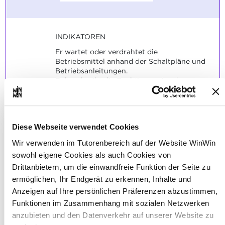
INDIKATOREN
Er wartet oder verdrahtet die
Betriebsmittel anhand der Schaltpläne und
Betriebsanleitungen.
Er beschreibt die Funktionsweise der
Anlage.
Er nimmt die Installation in Betrieb.
Er überprüft die ordnungsgemäße
Funktion der Anlage und behebt
Diese Webseite verwendet Cookies
auftretende Fehler.
Wir verwenden im Tutorenbereich auf der Website WinWin
SOCKEL
sowohl eigene Cookies als auch Cookies von
Die indikatorbezogenen typischen
Drittanbietern, um die einwandfreie Funktion der Seite zu
Aufgabenstellungen sind zufriedenstellend
ermöglichen, Ihr Endgerät zu erkennen, Inhalte und
gelöst.
Anzeigen auf Ihre persönlichen Präferenzen abzustimmen,
Funktionen im Zusammenhang mit sozialen Netzwerken
anzubieten und den Datenverkehr auf unserer Website zu