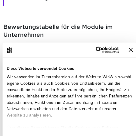
Bewertungstabelle für die Module im
Unternehmen
Der Auszubildende ist in der
1
Diese Webseite verwendet Cookies
Lage, die Abgabemengen zu
Wir verwenden im Tutorenbereich auf der Website WinWin sowohl
berechnen.
eigene Cookies als auch Cookies von Drittanbietern, um die
einwandfreie Funktion der Seite zu ermöglichen, Ihr Endgerät zu
Maximale Punktzahl: 18
erkennen, Inhalte und Anzeigen auf Ihre persönlichen Präferenzen
abzustimmen, Funktionen im Zusammenhang mit sozialen
Netzwerken anzubieten und den Datenverkehr auf unserer
Website zu analysieren.
INDIKATOREN
Über dieses Banner können Sie die Cookies nach Belieben
Berechnungstabelle des Rezeptes,
Abgabemengen und Dosierung der
akzeptieren, ablehnen oder konfigurieren. Davon ausgenommen