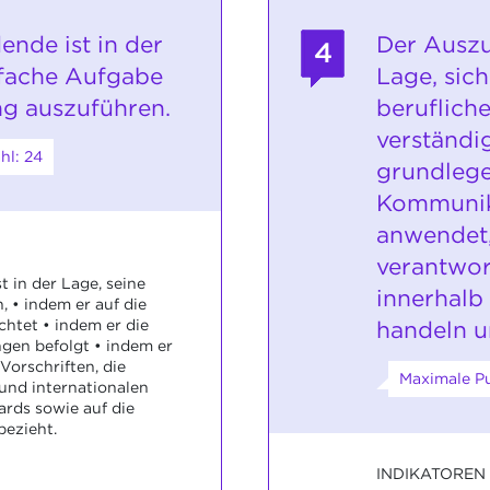
ende ist in der
Der Auszu
4
nfache Aufgabe
Lage, sic
ng auszuführen.
beruflich
verständi
hl: 24
grundleg
Kommunik
anwendet
verantwo
 in der Lage, seine
innerhalb
 • indem er auf die
handeln u
chtet • indem er die
gen befolgt • indem er
 Vorschriften, die
Maximale Pu
 und internationalen
ards sowie auf die
bezieht.
INDIKATOREN