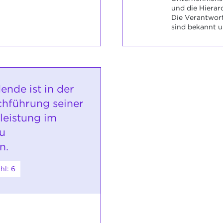
und die Hierar
Die Verantwor
sind bekannt 
ende ist in der
chführung seiner
leistung im
zu
n.
hl: 6