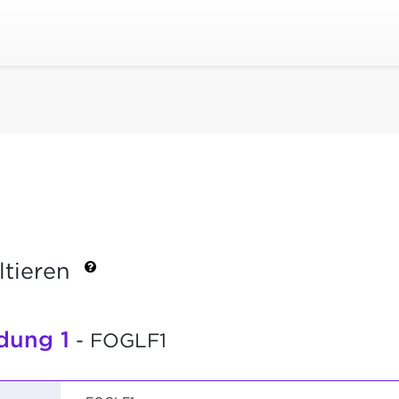
ltieren
dung 1
- FOGLF1