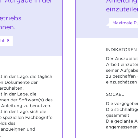
r Aufgabe in der
Anleitung
einzuteile
etriebs
Maximale Pu
nnen.
hl: 6
INDIKATOREN
Der Auszubilden
Arbeit einzutei
seiner Aufgabe
zu beschaffen 
 in der Lage, die täglich
einzuschätzen
en Dokumente der
erzuhalten.
 in der Lage, die
SOCKEL
onen der Software(s) des
Die vorgegeben
Anleitung zu benutzen.
Die stichhalti
 in der Lage, sich die
gesammelt.
 speziellen Fachbegriffe
Die geplante A
lds des
angemessenen 
 anzueignen und
.