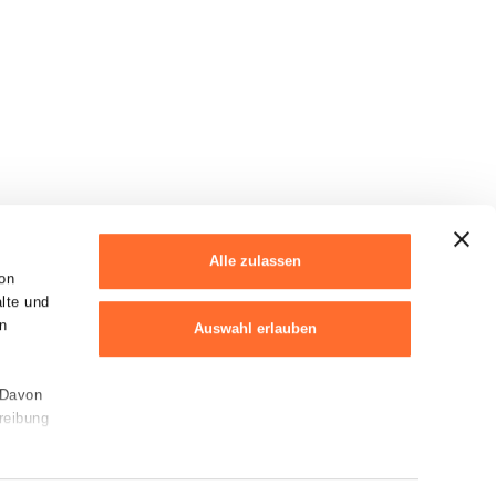
Alle zulassen
on
alte und
n
Auswahl erlauben
 Davon
Ablehnen
reibung
Cookie-Erklärung
en von