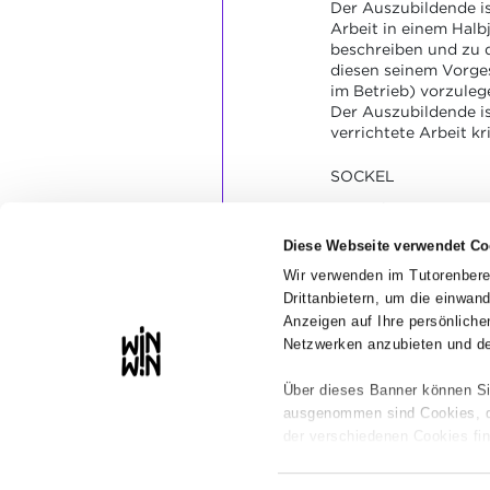
Der Auszubildende ist
Arbeit in einem Halb
beschreiben und zu
diesen seinem Vorge
im Betrieb) vorzuleg
Der Auszubildende ist
verrichtete Arbeit kr
SOCKEL
Die Dokumentation is
leserlich.
Diese Webseite verwendet Co
Der Halbjahresberich
enthält die wesentli
Wir verwenden im Tutorenbere
Anlässlich eines ber
Drittanbietern, um die einwan
werden die frappieren
Anzeigen auf Ihre persönlic
Netzwerken anzubieten und de
Über dieses Banner können Si
ausgenommen sind Cookies, die
der verschiedenen Cookies fin
Wir weisen darauf hin, dass d