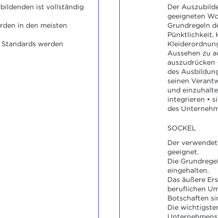
bildenden ist vollständig
Der Auszubilde
geeigneten Wo
den in den meisten
Grundregeln de
Pünktlichkeit,
d Standards werden
Kleiderordnung
Aussehen zu ac
auszudrücken 
des Ausbildung
seinen Verant
und einzuhalte
integrieren • 
des Unternehm
SOCKEL
Der verwendete
geeignet.
Die Grundregel
eingehalten.
Das äußere Ers
beruflichen Um
Botschaften si
Die wichtigst
Unternehmens 