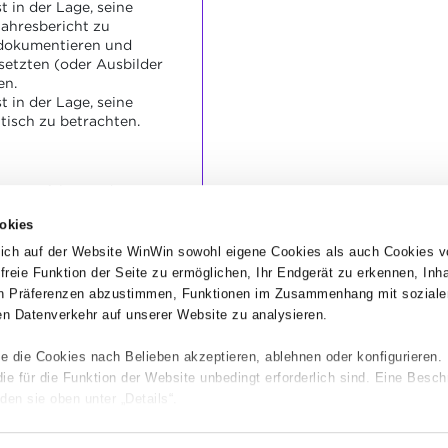
 in der Lage, seine
jahresbericht zu
 dokumentieren und
setzten (oder Ausbilder
en.
 in der Lage, seine
itisch zu betrachten.
t sorgfältig und
okies
t ist verständlich und
chen Informationen.
ich auf der Website WinWin sowohl eigene Cookies als auch Cookies v
uflichen Gesprächs
dfreie Funktion der Seite zu ermöglichen, Ihr Endgerät zu erkennen, Inh
den Fehler festgestellt.
hen Präferenzen abzustimmen, Funktionen im Zusammenhang mit soziale
n Datenverkehr auf unserer Website zu analysieren.
e die Cookies nach Belieben akzeptieren, ablehnen oder konfigurieren.
 für die Funktion der Website unbedingt erforderlich sind. Eine Besch
den sie oben unter „Details“.
ie Navigation auf der Website und bestimmte Funktionen (z. B. Abspiel