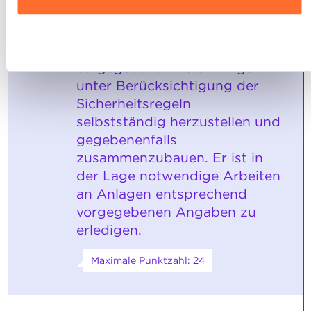
Ausführlichere Informationen darüber, wie wir Cookies
Der Auszubildende ist in der
nutzen und wie wir mit Ihren personenbezogenen Daten
3
Ablehnen
Lage Werkstücke mittels
umgehen, finden sie in unserer
Charta zur Nutzung von
vorgegebenen Zeichnungen
Cookies
und
unserer Datenschutzrichtlinie.
unter Berücksichtigung der
Sicherheitsregeln
selbstständig herzustellen und
gegebenenfalls
zusammenzubauen. Er ist in
der Lage notwendige Arbeiten
an Anlagen entsprechend
vorgegebenen Angaben zu
erledigen.
Maximale Punktzahl: 24