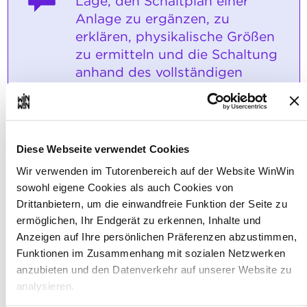
Lage, den Schaltplan einer
Anlage zu ergänzen, zu
erklären, physikalische Größen
zu ermitteln und die Schaltung
anhand des vollständigen
Schaltplans aufzubauen und in
Betrieb zu nehmen.
Maximale Punktzahl: 18
Diese Webseite verwendet Cookies
Wir verwenden im Tutorenbereich auf der Website WinWin
sowohl eigene Cookies als auch Cookies von
INDIKATOREN
Drittanbietern, um die einwandfreie Funktion der Seite zu
Der Schaltplan wurde entsprechend
ermöglichen, Ihr Endgerät zu erkennen, Inhalte und
den Angaben normgerecht
Anzeigen auf Ihre persönlichen Präferenzen abzustimmen,
vervollständigt.
Funktionen im Zusammenhang mit sozialen Netzwerken
Die Funktionsweise der Anlage wurde
anzubieten und den Datenverkehr auf unserer Website zu
anhand des Schaltplans erklärt.
Die erforderlichen Rechnungen
analysieren.
wurden durchgeführt, und die