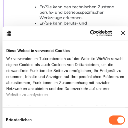
Er/Sie kann den technischen Zustand
berufs- und betriebsspezifischer
Werkzeuge erkennen.
Er/Sie kann berufs- und
betriebsspezifische Werkzeuge gemäß
ihrer Handhabung und Gebrauch
aussuchen.
SOCKEL
Diese Webseite verwendet Cookies
Wir verwenden im Tutorenbereich auf der Website WinWin sowohl
Die Zustände der Werkzeuge werden
korrekt erkannt.
eigene Cookies als auch Cookies von Drittanbietern, um die
Die Werkzeuge werden ihrem
einwandfreie Funktion der Seite zu ermöglichen, Ihr Endgerät zu
richtigen Anwendungsgebiet
erkennen, Inhalte und Anzeigen auf Ihre persönlichen Präferenzen
zugeordnet.
abzustimmen, Funktionen im Zusammenhang mit sozialen
Netzwerken anzubieten und den Datenverkehr auf unserer
Website zu analysieren.
Über dieses Banner können Sie die Cookies nach Belieben
akzeptieren, ablehnen oder konfigurieren. Davon ausgenommen
Einwilligungsauswahl
- Er/Sie handelt
sind Cookies, die für die Funktion der Website unbedingt
Erforderlichen
2
erforderlich sind. Eine Beschreibung der verschiedenen Cookies
umweltschonend beim