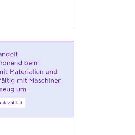
andelt
honend beim
t Materialien und
fältig mit Maschinen
zeug um.
nktzahl: 6