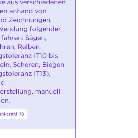
e aus verschiedenen
fen anhand von
nd Zeichnungen,
rwendung folgender
rfahren: Sägen,
ohren, Reiben
gstoleranz IT10 bis
ßeln, Scheren, Biegen
stoleranz IT13),
nd
rstellung, manuell
gen.
nktzahl: 18