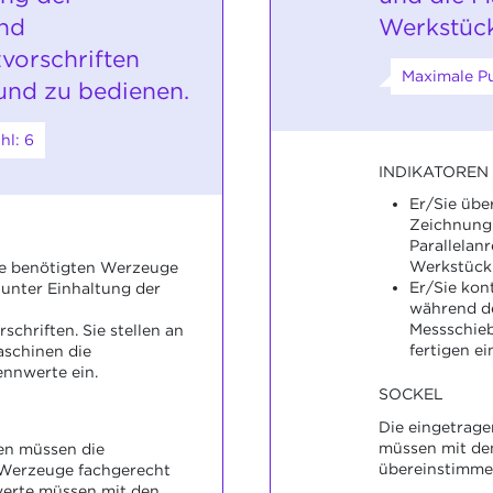
und
Werkstück
vorschriften
Maximale Pu
und zu bedienen.
hl: 6
INDIKATOREN
Er/Sie übe
Zeichnung 
Parallelan
Werkstück
ie benötigten Werzeuge
Er/Sie kon
unter Einhaltung der
während de
Messschie
chriften. Sie stellen an
fertigen e
schinen die
ennwerte ein.
SOCKEL
Die eingetrag
müssen mit de
en müssen die
übereinstimme
 Werzeuge fachgerecht
werte müssen mit den