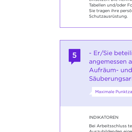
Tabellen und/oder F
Sie tragen ihre persö
Schutzausrüstung.
- Er/Sie beteil
5
angemessen a
Aufräum- un
Säuberungsarb
Maximale Punktza
INDIKATOREN
Bei Arbeitsschluss te
Auszubildenden eige