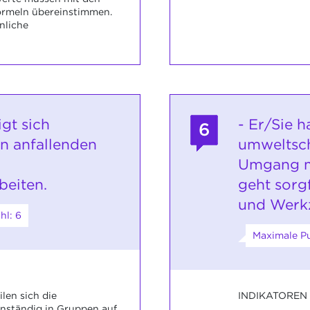
ormeln übereinstimmen.
nliche
igt sich
- Er/Sie h
6
n anfallenden
umweltsc
d
Umgang mi
eiten.
geht sorg
und Werk
hl: 6
Maximale Pu
INDIKATOREN
ilen sich die
nständig in Gruppen auf,