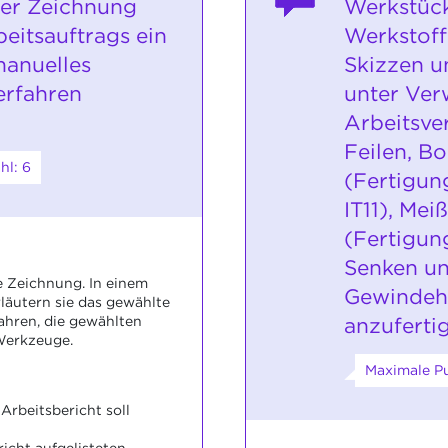
ner Zeichnung
Werkstück
eitsauftrags ein
Werkstof
manuelles
Skizzen u
erfahren
unter Ve
Arbeitsve
Feilen, B
hl: 6
(Fertigun
IT11), Mei
(Fertigung
Senken u
ne Zeichnung. In einem
Gewindehe
rläutern sie das gewählte
anzuferti
ahren, die gewählten
Werkzeuge.
Maximale Pu
Arbeitsbericht soll
richt aufgelisteten