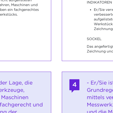
INDIKATOREN
fahren, Maschinen und
ben ein fachgerechtes
Er/Sie ver
erkstücks.
verbessert
aufgeliste
Werkstück
Zeichnung
SOCKEL
Das angefertig
Zeichnung und
 der Lage, die
- Er/Sie i
4
erkzeuge,
Grundrege
 Maschinen
mittels v
 fachgerecht und
Messwerk
ung der
und die M