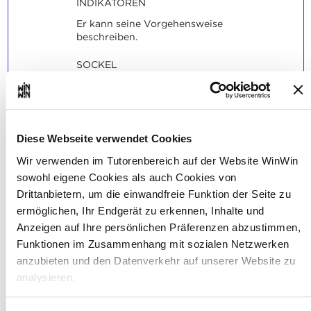
INDIKATOREN
Er kann seine Vorgehensweise
beschreiben.
SOCKEL
Er ist in der Lage Gewindebolzen und die
zugehörige Gewindemutter maschinell zu
fertigen.
Diese Webseite verwendet Cookies
Wir verwenden im Tutorenbereich auf der Website WinWin
sowohl eigene Cookies als auch Cookies von
Drittanbietern, um die einwandfreie Funktion der Seite zu
Der Auszubildende ist in der
2
ermöglichen, Ihr Endgerät zu erkennen, Inhalte und
Lage, Werkstücke mittels CNC-
Anzeigen auf Ihre persönlichen Präferenzen abzustimmen,
Maschinen herzustellen.
Funktionen im Zusammenhang mit sozialen Netzwerken
anzubieten und den Datenverkehr auf unserer Website zu
Maximale Punktzahl: 12
analysieren.
Über dieses Banner können Sie die Cookies nach Belieben