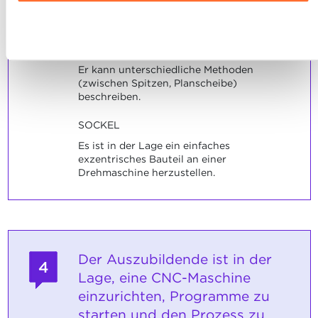
Ausführlichere Informationen darüber, wie wir Cookies
nutzen und wie wir mit Ihren personenbezogenen Daten
Ablehnen
umgehen, finden sie in unserer
Charta zur Nutzung von
INDIKATOREN
Cookies
und
unserer Datenschutzrichtlinie.
Er kann unterschiedliche Methoden
(zwischen Spitzen, Planscheibe)
beschreiben.
SOCKEL
Es ist in der Lage ein einfaches
exzentrisches Bauteil an einer
Drehmaschine herzustellen.
Der Auszubildende ist in der
4
Lage, eine CNC-Maschine
einzurichten, Programme zu
starten und den Prozess zu