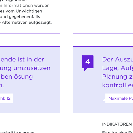
n Informationen werden
ges vom Unwichtigen
 und gegebenenfalls
Alternativen aufgezeigt.
ende ist in der
Der Auszu
4
anung umzusetzen
Lage, Auf
abenlösung
Planung z
n.
kontrollie
l: 12
Maximale Pu
INDIKATOREN
sschritte werden
Es wird eine 