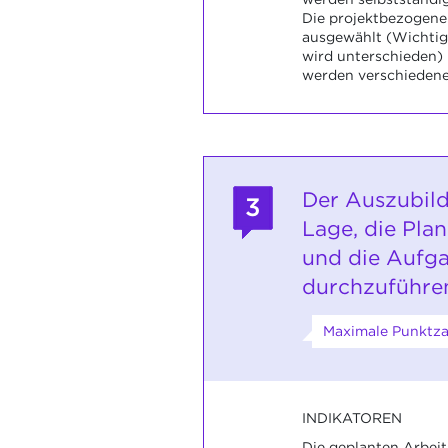
Die projektbezogene
ausgewählt (Wichti
wird unterschieden)
werden verschiedene 
Der Auszubild
3
Lage, die Pl
und die Aufg
durchzuführe
Maximale Punktzah
INDIKATOREN
Die geplanten Arbeit