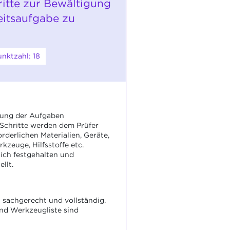
ritte zur Bewältigung
eitsaufgabe zu
nktzahl: 18
gung der Aufgaben
 Schritte werden dem Prüfer
forderlichen Materialien, Geräte,
kzeuge, Hilfsstoffe etc.
lich festgehalten und
llt.
t sachgerecht und vollständig.
und Werkzeugliste sind