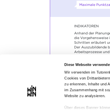
Maximale Punktza
INDIKATOREN
Anhand der Planung
die Vorgehensweise 
Schritten erläutert 
Der Auszubildende b
Arbeitsprozesse und 
SOCKEL
Diese Webseite verwende
Die Vorgehensweise 
Wir verwenden im Tutoren
inhaltlich schlüssig
Cookies von Drittanbietern
dargestellt und begr
Die Bewertung ist kla
zu erkennen, Inhalte und 
angemessen.
im Zusammenhang mit sozi
Website zu analysieren.
Über dieses Banner können