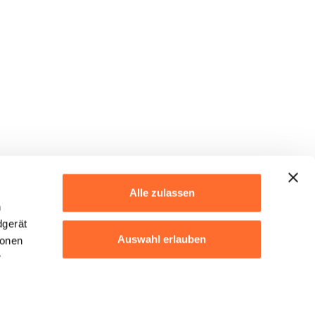
Alle zulassen
h
dgerät
Auswahl erlauben
ionen
r
Ablehnen