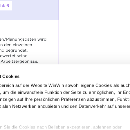
hl: 6
en/Planungsdaten wird
in den einzelnen
und begründet.
ewertet seine
Arbeitsergebnisse.
t Cookies
wird nachvollziehbar,
bereich auf der Website WinWin sowohl eigene Cookies als auc
 und sachgerecht
, um die einwandfreie Funktion der Seite zu ermöglichen, Ihr En
ündet.
r, verständlich und
Anzeigen auf Ihre persönlichen Präferenzen abzustimmen, Funkt
alen Netzwerken anzubieten und den Datenverkehr auf unsere
 Sie die Cookies nach Belieben akzeptieren, ablehnen oder