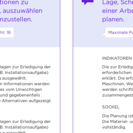
tionen zu
Lage, Sch
, auszuwählen
einer Arb
zustellen.
planen.
l: 18
Maximale Pu
INDIKATOREN
lagen zur Erledigung der
Die zur Erledi
B. Installationsaufgabe)
erforderlichen
g ausgewählt.
erklärt. Die er
n Informationen werden
Maschinen, Wer
ges vom Unwichtigen
werden schrift
 und gegebenenfalls
zusammengeste
Alternativen aufgezeigt.
SOCKEL
Die Planung is
lagen zur Erledigung der
Die Material- 
B. Installationsaufgabe)
vollständig.
g ausgewählt.