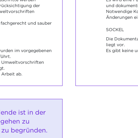
rücksichtigung der
und dokumenti
weltvorschriften
Notwendige Ko
Änderungen ein
 fachgerecht und sauber
SOCKEL
Die Dokumenta
liegt vor.
 wurden im vorgegebenen
Es gibt keine u
ührt.
d Umweltvorschriften
t.
 Arbeit ab.
ende ist in der
rgehen zu
 zu begründen.