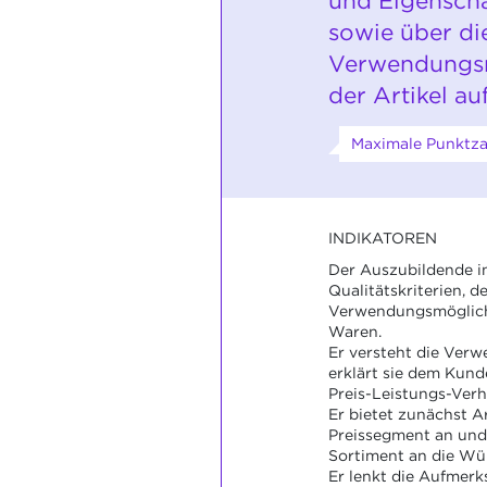
und Eigensch
sowie über di
Verwendungsm
der Artikel au
Maximale Punktza
INDIKATOREN
Der Auszubildende in
Qualitätskriterien, d
Verwendungsmöglichk
Waren.
Er versteht die Ver
erklärt sie dem Kunde
Preis-Leistungs-Verhä
Er bietet zunächst Ar
Preissegment an und
Sortiment an die Wü
Er lenkt die Aufmer