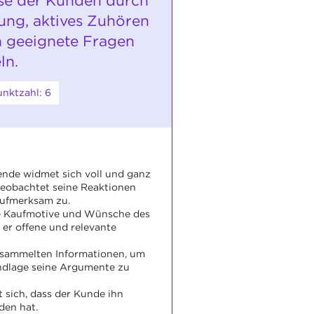
se der Kunden durch
ng, aktives Zuhören
 geeignete Fragen
ln.
nktzahl: 6
nde widmet sich voll und ganz
eobachtet seine Reaktionen
aufmerksam zu.
ie Kaufmotive und Wünsche des
er offene und relevante
esammelten Informationen, um
ndlage seine Argumente zu
t sich, dass der Kunde ihn
den hat.