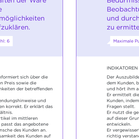
aften der Ware
Bedürfnis
e
Beobachtu
öglichkeiten
und durch
fzuklären.
zu ermitte
hl: 6
Maximale Pu
INDIKATOREN
formiert sich über die
Der Auszubilde
en Preis sowie die
dem Kunden, b
eiten der betreffenden
und hört ihm 
Er ermittelt d
wendungshinweise und
Kunden, indem 
n korrekt. Er erklärt das
Fragen stellt.
ltnis.
Er nutzt die g
tikel im mittleren
auf dieser Gru
 passt das angebotene
entwickeln.
nsche des Kunden an.
Er vergewisser
ksamkeit des Kunden auf
richtig verstan