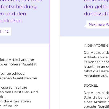
aufentscheidung
den gelt
en und den
durchzufü
chließen.
Maximale Pu
l: 12
INDIKATOREN
Der Auszubilde
Artikels sowie
etet Artikel anderer
Er kennzeichne
oder höherer Qualität
lagert ihn an d
führt die Best
isunterschiede.
Vorgaben aus.
hiedenen Qualitäten der
SOCKEL
gespräch auf die
en den Hersteller- und
Der Auszubilde
in.
Schritte bei d
n die Alternativen
eines Artikels
usführlich.
vorschriftsmäß