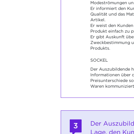
Modeströmungen und
Er informiert den Ku
Qualität und das Mat
Artikel.
Er weist den Kunden 
Produkt einfach zu pf
Er gibt Auskunft üb
Zweckbestimmung u
Produkts.
SOCKEL
Der Auszubildende h
Informationen über d
Preisunterschiede s
Waren kommuniziert
Der Auszubild
3
Lage, den Ku