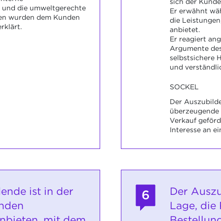
sich der Kunde 
und die umweltgerechte
Er erwähnt wä
en wurden dem Kunden
die Leistungen
rklärt.
anbietet.
Er reagiert a
Argumente des
selbstsichere H
und verständli
SOCKEL
Der Auszubilde
überzeugende F
Verkauf geförd
Interesse an e
ende ist in der
Der Auszu
6
nden
Lage, die
anbieten, mit dem
Bestellu