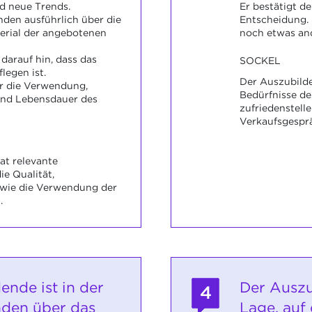
 neue Trends.
Er bestätigt d
nden ausführlich über die
Entscheidung. 
erial der angebotenen
noch etwas and
darauf hin, dass das
SOCKEL
legen ist.
Der Auszubild
er die Verwendung,
Bedürfnisse d
nd Lebensdauer des
zufriedenstell
Verkaufsgesprä
at relevante
ie Qualität,
owie die Verwendung der
.
ende ist in der
Der Auszu
4
nden über das
Lage, auf