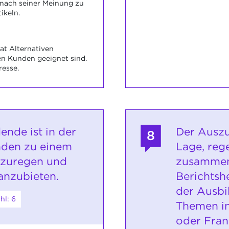
 nach seiner Meinung zu
ikeln.
at Alternativen
en Kunden geeignet sind.
resse.
ende ist in der
Der Auszu
8
nden zu einem
Lage, reg
nzuregen und
zusammen
anzubieten.
Berichtshe
der Ausbi
hl: 6
Themen in
oder Fran