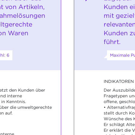
 von Artikeln,
Kunden ei
nahmelösungen
mit gezie
ltgerechte
relevante
on Waren
Kunden z
führt.
hl: 6
Maximale Pu
INDIKATOREN
etzt den Kunden über
Der Auszubild
nd interne
Fragetypen und
in Kenntnis.
offene, geschl
 über die umweltgerechte
• Alternativfr
n auf.
stellt durch Ko
Wünsche des K
Er schlägt Alte
Er erklärt die V
interne