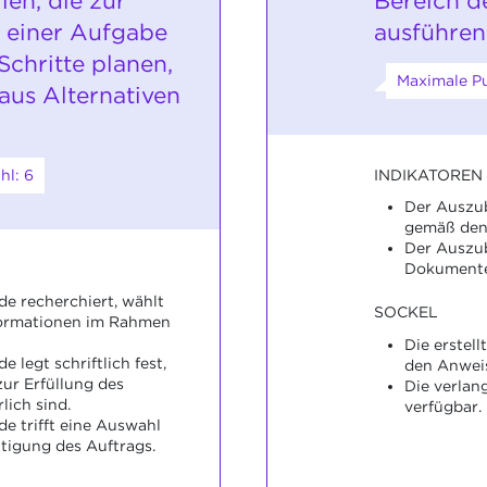
en, die zur
Bereich 
 einer Aufgabe
ausführen
chritte planen,
Maximale Pu
aus Alternativen
hl: 6
INDIKATOREN
Der Auszub
gemäß den
Der Auszub
Dokumente
e recherchiert, wählt
SOCKEL
ormationen im Rahmen
Die erstel
 legt schriftlich fest,
den Anweis
zur Erfüllung des
Die verlan
lich sind.
verfügbar.
e trifft eine Auswahl
tigung des Auftrags.