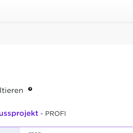
ltieren
ussprojekt
- PROFI