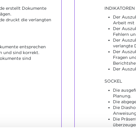
INDIKATOREN
de erstellt Dokumente
ägen.
Der Auszub
e druckt die verlangten
Arbeit mit
Der Auszu
Fehlern un
Der Auszub
verlangte 
Dokumente entsprechen
Der Auszub
 und sind korrekt.
Fragen und
Dokumente sind
Berichtshef
Der Auszub
SOCKEL
Die ausgef
Planung.
Die abgege
Die Diasho
Anweisung
Die Präsen
überzeuge
Die Antwo