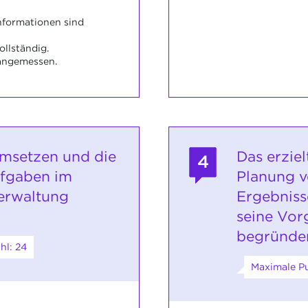
nformationen sind
ollständig.
 angemessen.
msetzen und die
Das erziel
4
ufgaben im
Planung v
erwaltung
Ergebniss
seine Vor
begründe
hl: 24
Maximale Pu