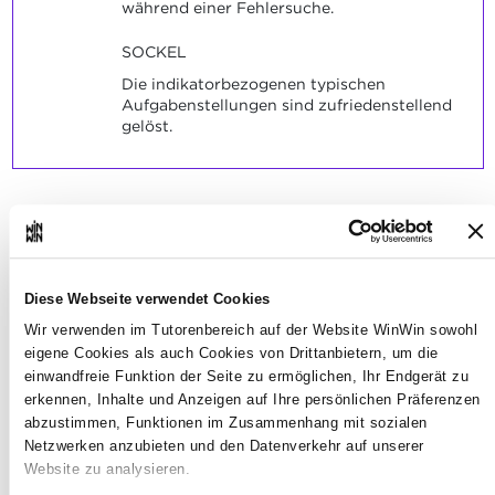
während einer Fehlersuche.
SOCKEL
Die indikatorbezogenen typischen
Aufgabenstellungen sind zufriedenstellend
gelöst.
Der Auszubildende ist in der
2
Lage, seine Projektlösung zu
Diese Webseite verwendet Cookies
verteidigen indem er seine
Wir verwenden im Tutorenbereich auf der Website WinWin sowohl
Dokumentation einem
eigene Cookies als auch Cookies von Drittanbietern, um die
Gremium präsentiert.
einwandfreie Funktion der Seite zu ermöglichen, Ihr Endgerät zu
erkennen, Inhalte und Anzeigen auf Ihre persönlichen Präferenzen
abzustimmen, Funktionen im Zusammenhang mit sozialen
Maximale Punktzahl: 12
Netzwerken anzubieten und den Datenverkehr auf unserer
Website zu analysieren.