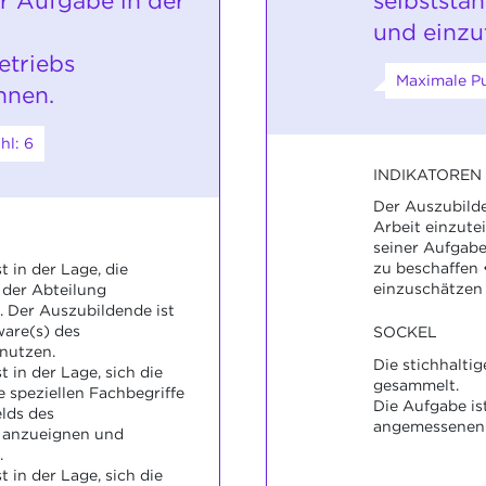
r Aufgabe in der
selbststä
und einzut
etriebs
Maximale Pu
nnen.
hl: 6
INDIKATOREN
Der Auszubilden
Arbeit einzutei
seiner Aufgabe
zu beschaffen 
 in der Lage, die
einzuschätzen
der Abteilung
 Der Auszubildende ist
ware(s) des
SOCKEL
nutzen.
Die stichhalti
 in der Lage, sich die
gesammelt.
 speziellen Fachbegriffe
Die Aufgabe is
lds des
angemessenen 
 anzueignen und
.
 in der Lage, sich die