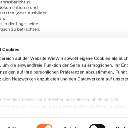
jahresbericht zu
 dokumentieren und
setzten (oder Ausbilder
en.
 in der Lage, seine
itisch zu betrachten.
t sorgfältig und
t Cookies
bereich auf der Website WinWin sowohl eigene Cookies als auc
t ist verständlich und
, um die einwandfreie Funktion der Seite zu ermöglichen, Ihr En
chen Informationen.
uflichen Gesprächs
Anzeigen auf Ihre persönlichen Präferenzen abzustimmen, Funkt
den Fehler festgestellt.
alen Netzwerken anzubieten und den Datenverkehr auf unsere
 Sie die Cookies nach Belieben akzeptieren, ablehnen oder
enommen sind Cookies, die für die Funktion der Website unbedi
schreibung der verschiedenen Cookies finden sie oben unter „Deta
s die Navigation auf der Website und bestimmte Funktionen (z. 