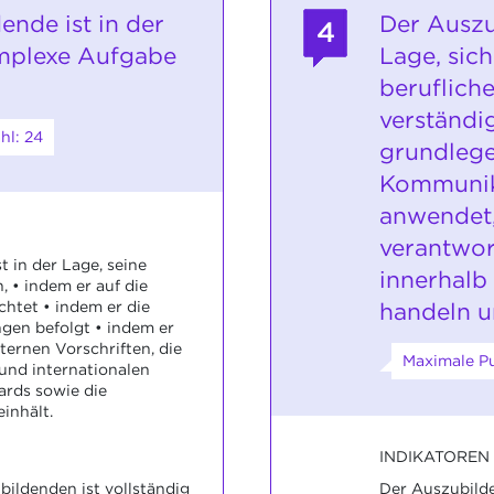
ende ist in der
Der Auszu
4
omplexe Aufgabe
Lage, sic
beruflich
verständi
hl: 24
grundleg
Kommunik
anwendet
verantwo
 in der Lage, seine
innerhalb
 • indem er auf die
handeln u
chtet • indem er die
gen befolgt • indem er
ternen Vorschriften, die
Maximale Pu
 und internationalen
ards sowie die
inhält.
INDIKATOREN
bildenden ist vollständig
Der Auszubilde