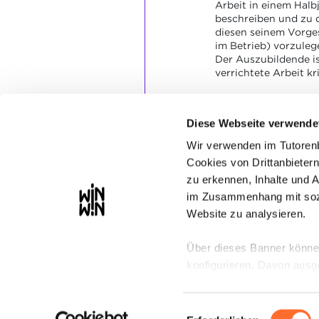
Arbeit in einem Halb
beschreiben und zu
diesen seinem Vorge
im Betrieb) vorzuleg
Der Auszubildende ist
verrichtete Arbeit kr
SOCKEL
Die Dokumentation is
Diese Webseite verwende
leserlich.
Wir verwenden im Tutoren
Der Halbjahresberich
Cookies von Drittanbietern
enthält die wesentli
Anlässlich eines ber
zu erkennen, Inhalte und 
werden die frappieren
im Zusammenhang mit sozi
Website zu analysieren.
Über dieses Banner können
konfigurieren. Davon ausg
erforderlich sind. Eine Be
Einwilligungsauswahl
Wir weisen darauf hin, das