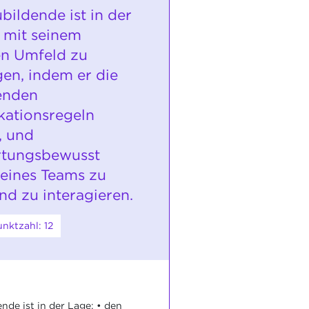
bildende ist in der
h mit seinem
en Umfeld zu
gen, indem er die
enden
ationsregeln
, und
rtungsbewusst
 eines Teams zu
nd zu interagieren.
nktzahl: 12
nde ist in der Lage: • den