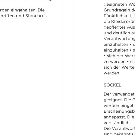
geeigneten Wo
den eingehalten. Die
Grundregeln de
hriften und Standards
Pünktlichkeit,
die Kleiderord
gepflegtes Aus
und deutlich a
Verantwortun
einzuhalten • 
einzuhalten • s
• sich der We
zu werden • si
sich der Wert
werden
SOCKEL
Der verwendete
geeignet. Die 
werden eingeh
Erscheinungsbi
angepasst. Die
verständlich.
Die Verantwor
sind bekannt 