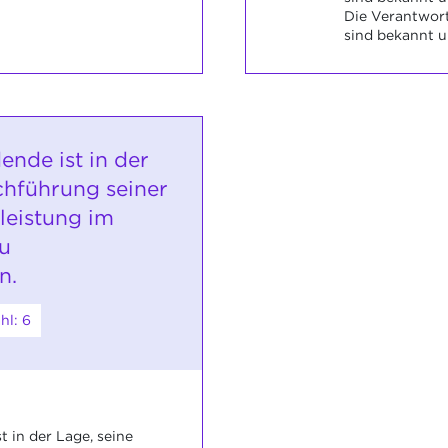
Die Verantwor
sind bekannt 
ende ist in der
chführung seiner
leistung im
zu
n.
hl: 6
 in der Lage, seine