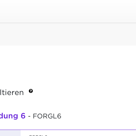
ltieren
ldung 6
- FORGL6