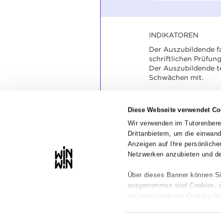
INDIKATOREN
Der Auszubildende fa
schriftlichen Prüfu
Der Auszubildende te
Schwächen mit.
SOCKEL
Diese Webseite verwendet Co
Der Ablauf der Prüfu
zusammengefasst.
Wir verwenden im Tutorenbere
Die Stärken und Sc
Drittanbietern, um die einwan
mitgeteilt.
Anzeigen auf Ihre persönlic
Netzwerken anzubieten und de
Über dieses Banner können Si
ausgenommen sind Cookies, die
der verschiedenen Cookies fin
Wir weisen darauf hin, dass d