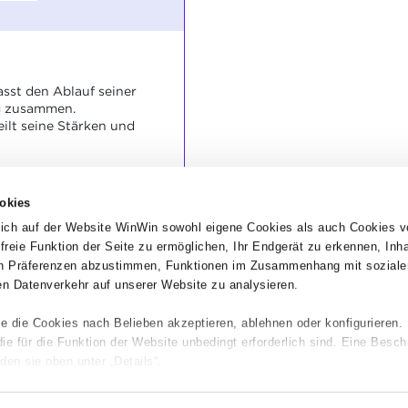
sst den Ablauf seiner
ng zusammen.
ilt seine Stärken und
okies
ng wird
ich auf der Website WinWin sowohl eigene Cookies als auch Cookies v
hwächen werden
dfreie Funktion der Seite zu ermöglichen, Ihr Endgerät zu erkennen, Inh
hen Präferenzen abzustimmen, Funktionen im Zusammenhang mit soziale
n Datenverkehr auf unserer Website zu analysieren.
e die Cookies nach Belieben akzeptieren, ablehnen oder konfigurieren.
 für die Funktion der Website unbedingt erforderlich sind. Eine Besch
den sie oben unter „Details“.
ie Navigation auf der Website und bestimmte Funktionen (z. B. Abspiel