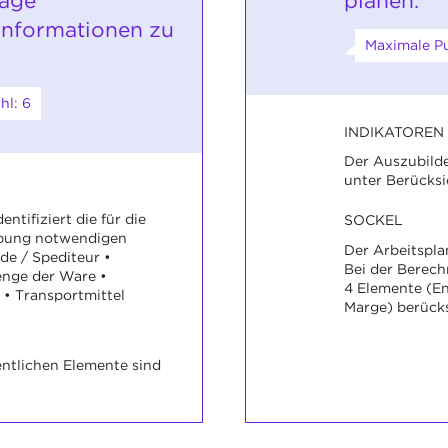
rage
planen.
Informationen zu
Maximale Pu
hl: 6
INDIKATOREN
Der Auszubilde
unter Berücksi
ntifiziert die für die
SOCKEL
bung notwendigen
Der Arbeitsplan
de / Spediteur •
Bei der Berec
nge der Ware •
4 Elemente (En
• Transportmittel
Marge) berücks
ntlichen Elemente sind