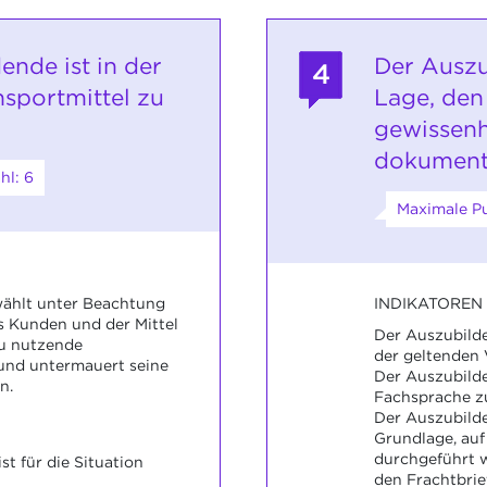
ende ist in der
Der Auszu
4
nsportmittel zu
Lage, den
gewissenh
dokument
hl: 6
Maximale Pu
INDIKATOREN
ählt unter Beachtung
 Kunden und der Mittel
Der Auszubilde
zu nutzende
der geltenden 
 und untermauert seine
Der Auszubilden
n.
Fachsprache z
Der Auszubilde
Grundlage, auf
durchgeführt w
st für die Situation
den Frachtbrie