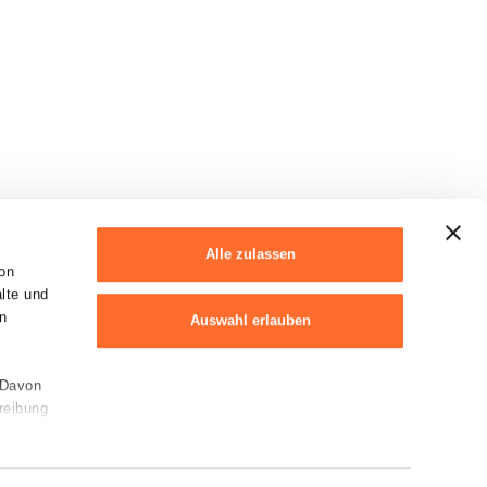
Alle zulassen
on
alte und
n
Auswahl erlauben
 Davon
Ablehnen
reibung
Cookie-Erklärung
en von