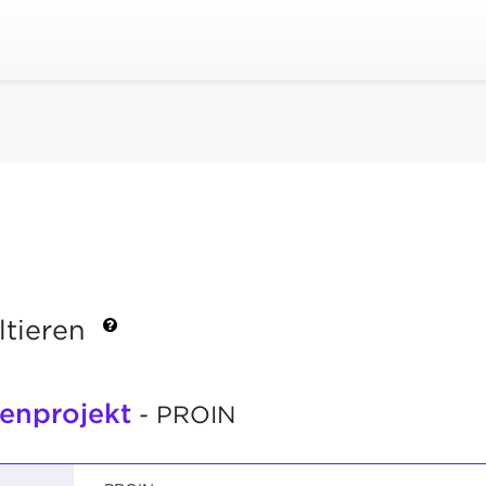
ltieren
henprojekt
- PROIN