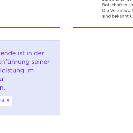
Botschaften si
Die Verantwor
sind bekannt 
ende ist in der
chführung seiner
leistung im
zu
n.
hl: 6