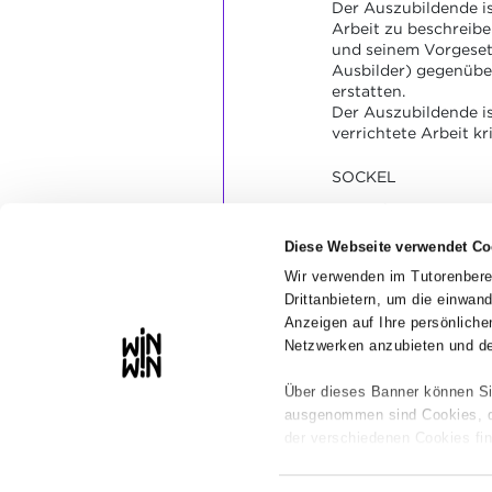
Der Auszubildende ist
Arbeit zu beschreib
und seinem Vorgeset
Ausbilder) gegenübe
erstatten.
Der Auszubildende ist
verrichtete Arbeit kr
SOCKEL
Die Dokumentation is
leserlich.
Diese Webseite verwendet Co
Der Halbjahresberich
enthält die wesentli
Wir verwenden im Tutorenbere
Anlässlich eines ber
Drittanbietern, um die einwan
werden die frappieren
Anzeigen auf Ihre persönlic
Netzwerken anzubieten und de
Über dieses Banner können Si
ausgenommen sind Cookies, die
der verschiedenen Cookies fin
Wir weisen darauf hin, dass d