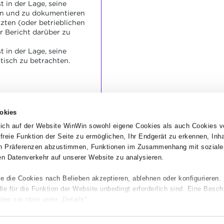
 in der Lage, seine
en und zu dokumentieren
zten (oder betrieblichen
r Bericht darüber zu
 in der Lage, seine
itisch zu betrachten.
t sorgfältig und
okies
t ist verständlich und
chen Informationen.
ich auf der Website WinWin sowohl eigene Cookies als auch Cookies v
uflichen Gesprächs
dfreie Funktion der Seite zu ermöglichen, Ihr Endgerät zu erkennen, Inh
den Fehler festgestellt.
hen Präferenzen abzustimmen, Funktionen im Zusammenhang mit soziale
n Datenverkehr auf unserer Website zu analysieren.
e die Cookies nach Belieben akzeptieren, ablehnen oder konfigurieren.
 für die Funktion der Website unbedingt erforderlich sind. Eine Besch
den sie oben unter „Details“.
ie Navigation auf der Website und bestimmte Funktionen (z. B. Abspiel