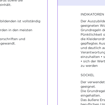
ards sowie die
inhält.
INDIKATOREN
bildenden ist vollständig
Der Auszubilde
geeigneten Wo
den in den meisten
Grundregeln de
Pünktlichkeit 
orschriften und
die Kleiderord
ngewandt.
gepflegtes Aus
und deutlich a
Verantwortun
einzuhalten • s
• sich der We
zu werden
SOCKEL
Der verwendete
geeignet.
Die Grundregel
eingehalten.
Das äußere Ers
beruflichen Um