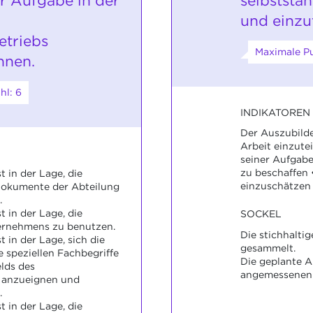
r Aufgabe in der
selbststä
und einzut
etriebs
Maximale Pu
nnen.
hl: 6
INDIKATOREN
Der Auszubilden
Arbeit einzutei
seiner Aufgabe
zu beschaffen 
 in der Lage, die
einzuschätzen
 Dokumente der Abteilung
.
 in der Lage, die
SOCKEL
ernehmens zu benutzen.
Die stichhalti
 in der Lage, sich die
gesammelt.
 speziellen Fachbegriffe
Die geplante A
lds des
angemessenen 
 anzueignen und
.
 in der Lage, die