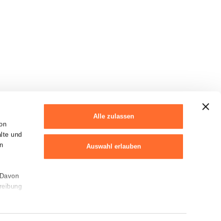
Alle zulassen
on
alte und
n
Auswahl erlauben
 Davon
Ablehnen
reibung
Cookie-Erklärung
en von