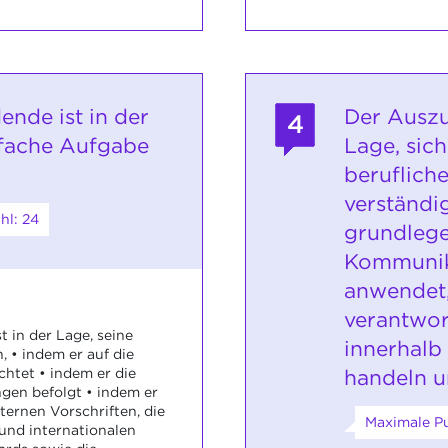
ende ist in der
Der Auszu
4
nfache Aufgabe
Lage, sic
beruflich
verständi
hl: 24
grundleg
Kommunik
anwendet
verantwo
 in der Lage, seine
innerhalb
 • indem er auf die
handeln u
chtet • indem er die
gen befolgt • indem er
ternen Vorschriften, die
Maximale Pu
 und internationalen