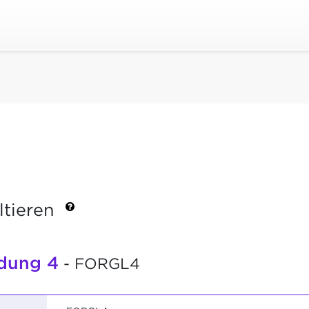
ltieren
ldung 4
- FORGL4