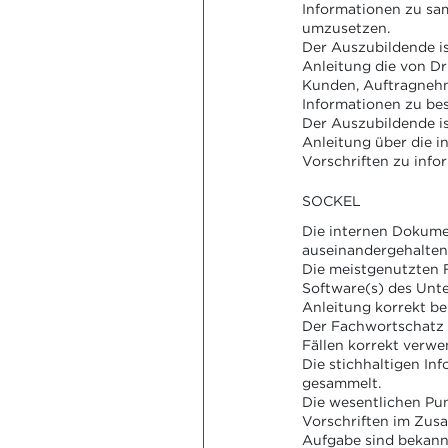
Informationen zu sa
umzusetzen.
Der Auszubildende ist
Anleitung die von Dri
Kunden, Auftragnehm
Informationen zu bes
Der Auszubildende ist
Anleitung über die i
Vorschriften zu info
SOCKEL
Die internen Dokum
auseinandergehalten
Die meistgenutzten 
Software(s) des Unt
Anleitung korrekt be
Der Fachwortschatz 
Fällen korrekt verwe
Die stichhaltigen In
gesammelt.
Die wesentlichen Pu
Vorschriften im Zu
Aufgabe sind bekann