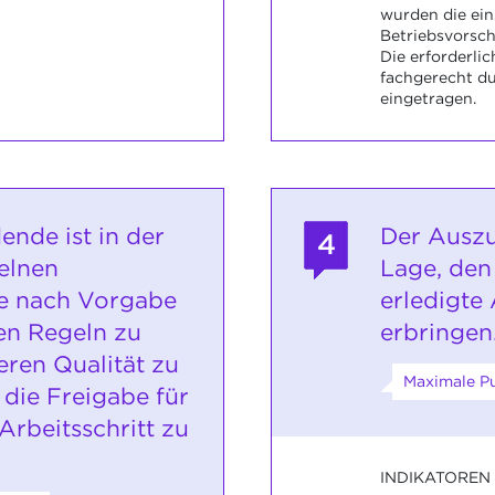
wurden die ein
Betriebsvorsch
Die erforderl
fachgerecht du
eingetragen.
ende ist in der
Der Auszu
4
zelnen
Lage, den
te nach Vorgabe
erledigte
en Regeln zu
erbringen
eren Qualität zu
Maximale Pu
die Freigabe für
Arbeitsschritt zu
INDIKATOREN