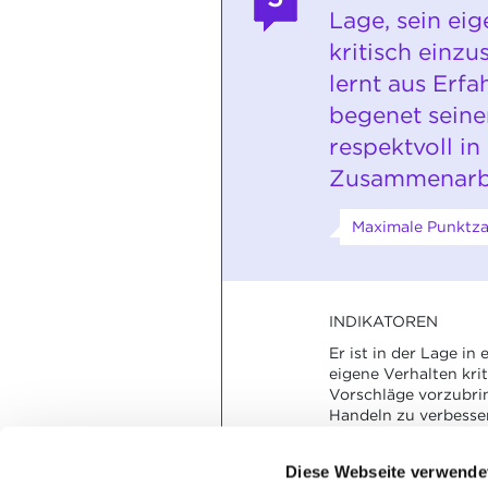
Lage, sein ei
kritisch einz
lernt aus Erfa
begenet seine
respektvoll in
Zusammenarbe
Maximale Punktza
INDIKATOREN
Er ist in der Lage in
eigene Verhalten krit
Vorschläge vorzubri
Handeln zu verbesse
gemeinsamen Arbeit i
sachlich bei Proble
Diese Webseite verwende