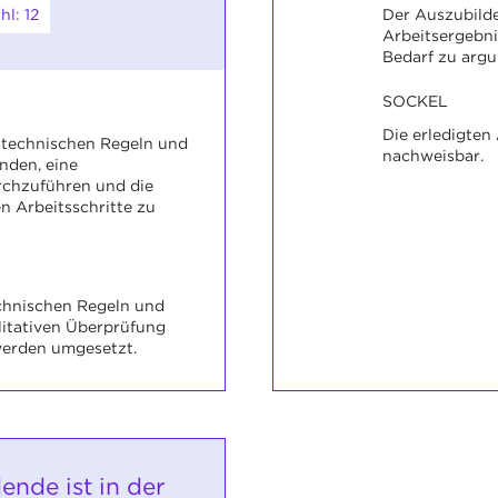
l: 12
Der Auszubilde
Arbeitsergebn
Bedarf zu argu
SOCKEL
Die erledigten
ie technischen Regeln und
nachweisbar.
nden, eine
rchzuführen und die
n Arbeitsschritte zu
chnischen Regeln und
litativen Überprüfung
werden umgesetzt.
ende ist in der