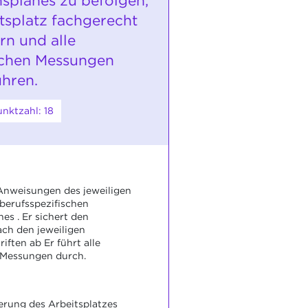
nsplanes zu befolgen,
tsplatz fachgerecht
rn und alle
ichen Messungen
hren.
nktzahl: 18
 Anweisungen des jeweiligen
 berufsspezifischen
es . Er sichert den
ach den jeweiligen
iften ab Er führt alle
 Messungen durch.
erung des Arbeitsplatzes