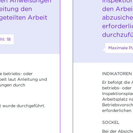
chen Anweisungen
Inspektio
eitung den
den Arbei
geteilten Arbeit
abzusiche
erforderl
durchzufü
l: 18
Maximale Pu
INDIKATOREN
te betriebs- oder
beit laut Anleitung und
Er befolgt die
sungen durch
betriebs- oder
Inspektionsplan
Arbeitsplatz n
Betriebsvorschr
t wurde durchgeführt.
erforderlichen
SOCKEL
Bei der Absich