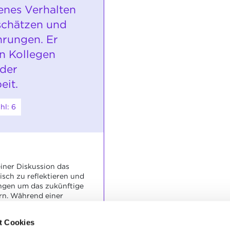
genes Verhalten
uschätzen und
hrungen. Er
n Kollegen
 der
it.
hl: 6
 einer Diskussion das
isch zu reflektieren und
ngen um das zukünftige
rn. Während einer
st er in der Lage
men zu argumentieren
t Cookies