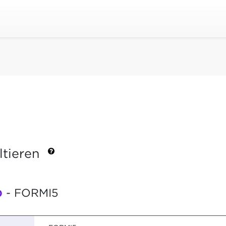
ltieren
b
- FORMI5