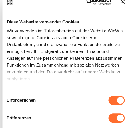
INDIKATOREN
Er/Sie kann den technischen Zustand
berufs- und betriebsspezifischer
Werkzeuge erkennen. Er / sie kann berufs-
Diese Webseite verwendet Cookies
und betriebsspezifische Werkzeuge gemäß
ihrer Handhabung und Gebrauch
Wir verwenden im Tutorenbereich auf der Website WinWin
aussuchen.
sowohl eigene Cookies als auch Cookies von
Drittanbietern, um die einwandfreie Funktion der Seite zu
SOCKEL
ermöglichen, Ihr Endgerät zu erkennen, Inhalte und
Mindestens 60% der Zustände der
Anzeigen auf Ihre persönlichen Präferenzen abzustimmen,
Werkzeuge werden korrekt erkannt.
Funktionen im Zusammenhang mit sozialen Netzwerken
Mindestens 60% der Werkzeuge werden
anzubieten und den Datenverkehr auf unserer Website zu
ihrem richtigen Anwendungsgebiet
zugeordnet
analysieren.
Über dieses Banner können Sie die Cookies nach Belieben
Einwilligungsauswahl
akzeptieren, ablehnen oder konfigurieren. Davon
Erforderlichen
ausgenommen sind Cookies, die für die Funktion der
Der Auszubildende handelt
Website unbedingt erforderlich sind. Eine Beschreibung der
2
Präferenzen
umweltschonend beim
verschiedenen Cookies finden sie oben unter „Details“.
Umgang mit Materialien und