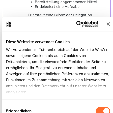
Bereitstellung angemessener Mittel
Er delegiert eine Aufgabe.
Er erstellt eine Bilanz der Delegation.
SOCKEL
Die Vorteile und Grenzen des Delegierens
wurden korrekt erklärt.
Diese Webseite verwendet Cookies
Die Aufgabe wurde effizient delegiert, und
die Bilanz der Delegation wurde
Wir verwenden im Tutorenbereich auf der Website WinWin
angemessen erstellt.
sowohl eigene Cookies als auch Cookies von
Drittanbietern, um die einwandfreie Funktion der Seite zu
ermöglichen, Ihr Endgerät zu erkennen, Inhalte und
Anzeigen auf Ihre persönlichen Präferenzen abzustimmen,
Funktionen im Zusammenhang mit sozialen Netzwerken
Der Auszubildende ist in der
4
anzubieten und den Datenverkehr auf unserer Website zu
Lage, die Ursachen eines
analysieren.
Konflikts zu erkennen und eine
angemessene Lösung
Über dieses Banner können Sie die Cookies nach Belieben
Einwilligungsauswahl
vorzuschlagen.
akzeptieren, ablehnen oder konfigurieren. Davon
Erforderlichen