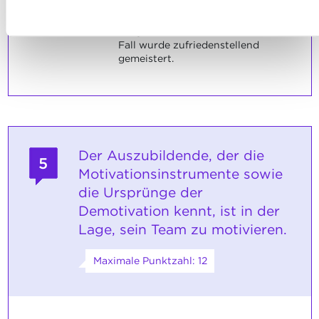
Ablehnen
erklärt.
umgehen, finden sie in unserer
Charta zur Nutzung von
Ein Konfliktmanagement
ausgehend von einem konkreten
Cookies
und
unserer Datenschutzrichtlinie.
Fall wurde zufriedenstellend
gemeistert.
Der Auszubildende, der die
5
Motivationsinstrumente sowie
die Ursprünge der
Demotivation kennt, ist in der
Lage, sein Team zu motivieren.
Maximale Punktzahl: 12