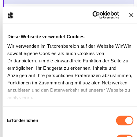
INDIKATOREN
Der Auszubildende recherchiert, wählt
und sammelt Informationen im
Rahmen des Auftrags.
Diese Webseite verwendet Cookies
Der Auszubildende legt schriftlich fest,
Wir verwenden im Tutorenbereich auf der Website WinWin
welche Schritte zur Erfüllung des
sowohl eigene Cookies als auch Cookies von
Auftrags erforderlich sind.
Der Auszubildende trifft eine Auswahl
Drittanbietern, um die einwandfreie Funktion der Seite zu
unter Berücksichtigung des Auftrags.
ermöglichen, Ihr Endgerät zu erkennen, Inhalte und
Anzeigen auf Ihre persönlichen Präferenzen abzustimmen,
SOCKEL
Funktionen im Zusammenhang mit sozialen Netzwerken
Die benötigten Informationen sind
anzubieten und den Datenverkehr auf unserer Website zu
verfügbar.
analysieren.
Die Planung ist vollständig.
Die Auswahl ist angemessen.
Über dieses Banner können Sie die Cookies nach Belieben
Einwilligungsauswahl
akzeptieren, ablehnen oder konfigurieren. Davon
Erforderlichen
ausgenommen sind Cookies, die für die Funktion der
Website unbedingt erforderlich sind. Eine Beschreibung der