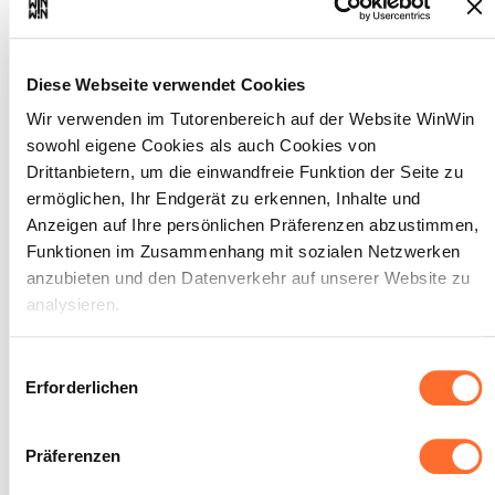
Der Auszubildende ist in der
2
Diese Webseite verwendet Cookies
Lage, schriftlich mit
Mitarbeitern, Kunden und
Wir verwenden im Tutorenbereich auf der Website WinWin
Lieferanten im Betrieb zu
sowohl eigene Cookies als auch Cookies von
Drittanbietern, um die einwandfreie Funktion der Seite zu
kommunizieren und moderne
ermöglichen, Ihr Endgerät zu erkennen, Inhalte und
Technologien fachgerecht zu
Anzeigen auf Ihre persönlichen Präferenzen abzustimmen,
nutzen.
Funktionen im Zusammenhang mit sozialen Netzwerken
anzubieten und den Datenverkehr auf unserer Website zu
Maximale Punktzahl: 18
analysieren.
Über dieses Banner können Sie die Cookies nach Belieben
Einwilligungsauswahl
INDIKATOREN
akzeptieren, ablehnen oder konfigurieren. Davon
Erforderlichen
ausgenommen sind Cookies, die für die Funktion der
Die betrieblichen Kommunikationsmittel
werden fachgerecht genutzt.
Website unbedingt erforderlich sind. Eine Beschreibung der
Die betrieblichen Regelungen im Umgang
Präferenzen
verschiedenen Cookies finden sie oben unter „Details“.
mit modernen Technologien sind bekannt