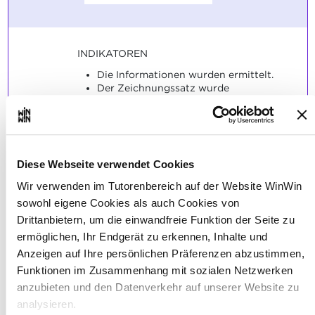
INDIKATOREN
Die Informationen wurden ermittelt.
Der Zeichnungssatz wurde
vervollständigt.
SOCKEL
Die ausgewählten Informationen sind
überwiegend fachlich richtig.
Diese Webseite verwendet Cookies
Die Zeichnung enthält nahezu alle
Wir verwenden im Tutorenbereich auf der Website WinWin
Maße die zur Herstellung des
sowohl eigene Cookies als auch Cookies von
Werkstücks notwendig sind.
Toleranzen und Oberflächenangaben
Drittanbietern, um die einwandfreie Funktion der Seite zu
sind eingetragen und zum Teil korrekt.
ermöglichen, Ihr Endgerät zu erkennen, Inhalte und
Anzeigen auf Ihre persönlichen Präferenzen abzustimmen,
Funktionen im Zusammenhang mit sozialen Netzwerken
anzubieten und den Datenverkehr auf unserer Website zu
analysieren.