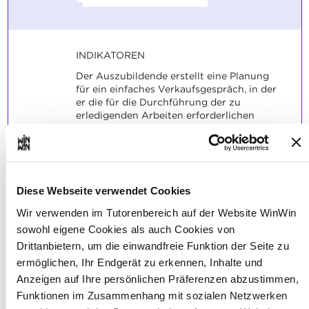
INDIKATOREN
Der Auszubildende erstellt eine Planung
für ein einfaches Verkaufsgespräch, in der
er die für die Durchführung der zu
erledigenden Arbeiten erforderlichen
Schritte in Form von Notizen angibt.
Der Auszubildende berücksichtigt die
wesentlichen Schritte, die zur Erfüllung
des Arbeitsauftrags erforderlich sind.
Der Auszubildende berücksichtigt die zur
Diese Webseite verwendet Cookies
Vorbereitung vorgegebenen Fristen.
Wir verwenden im Tutorenbereich auf der Website WinWin
SOCKEL
sowohl eigene Cookies als auch Cookies von
Die Planung war angemessen und
Drittanbietern, um die einwandfreie Funktion der Seite zu
vollständig.
ermöglichen, Ihr Endgerät zu erkennen, Inhalte und
Der Auszubildende hat die wesentlichen
Anzeigen auf Ihre persönlichen Präferenzen abzustimmen,
Schritte zur Durchführung eines einfachen
Verkaufsgesprächs angegeben.
Funktionen im Zusammenhang mit sozialen Netzwerken
Der Auszubildende hat die vorgegebenen