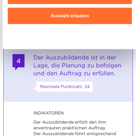
schwebende Symbol unten links auf jeder Seite der
Der Auszubildende hat die alternative
Website klicken.
Methode kohärent benannt. Die
Auswahl erlauben
Rechtfertigung war verständlich.
Ausführlichere Informationen darüber, wie wir Cookies
nutzen und wie wir mit Ihren personenbezogenen Daten
Ablehnen
umgehen, finden sie in unserer
Charta zur Nutzung von
Cookies
und
unserer Datenschutzrichtlinie.
Der Auszubildende ist in der
4
Lage, die Planung zu befolgen
und den Auftrag zu erfüllen.
Maximale Punktzahl: 24
INDIKATOREN
Der Auszubildende erfüllt den ihm
anvertrauten praktischen Auftrag.
Der Auszubildende führt entsprechend