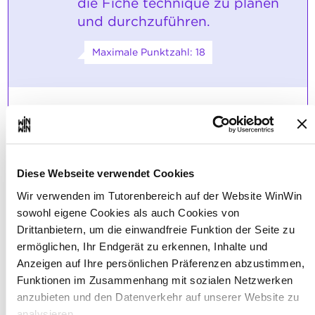
die Fiche technique zu planen
und durchzuführen.
Maximale Punktzahl: 18
INDIKATOREN
Er plant unter Anleitung und in Absprache
mit dem Pflegeteam die Durchführung von
Pflegesituationen, die dem
Diese Webseite verwendet Cookies
Ausbildungsstand angemessen sind.
Er kann eine theoretisch erlernte
Wir verwenden im Tutorenbereich auf der Website WinWin
Pflegetechnik korrekt in der Praxis
sowohl eigene Cookies als auch Cookies von
anwenden.
Bei der Durchführung einer Technik wird
Drittanbietern, um die einwandfreie Funktion der Seite zu
auf: Benötigtes Arbeitsmaterial logischen
ermöglichen, Ihr Endgerät zu erkennen, Inhalte und
Ablauf, Hygiene, Sicherheit, Wohlbefinden,
Anzeigen auf Ihre persönlichen Präferenzen abzustimmen,
Installation des Pflegeempfängers,
Funktionen im Zusammenhang mit sozialen Netzwerken
Wahrung der Intim- und Privatsphäre des
Pflegempfängers ergonomische Richtlinien
anzubieten und den Datenverkehr auf unserer Website zu
(rückenschonende Arbeitsweise)
analysieren.