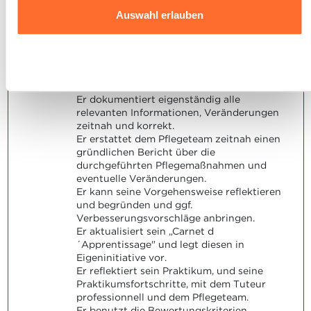
Website klicken.
Auswahl erlauben
Maximale Punktzahl: 6
Ausführlichere Informationen darüber, wie wir Cookies
nutzen und wie wir mit Ihren personenbezogenen Daten
Ablehnen
umgehen, finden sie in unserer
Charta zur Nutzung von
INDIKATOREN
Cookies
und
unserer Datenschutzrichtlinie.
Er dokumentiert eigenständig alle
relevanten Informationen, Veränderungen
zeitnah und korrekt.
Er erstattet dem Pflegeteam zeitnah einen
gründlichen Bericht über die
durchgeführten Pflegemaßnahmen und
eventuelle Veränderungen.
Er kann seine Vorgehensweise reflektieren
und begründen und ggf.
Verbesserungsvorschläge anbringen.
Er aktualisiert sein „Carnet d
´Apprentissage" und legt diesen in
Eigeninitiative vor.
Er reflektiert sein Praktikum, und seine
Praktikumsfortschritte, mit dem Tuteur
professionnell und dem Pflegeteam.
Er benutzt die Bewertungskriterien.