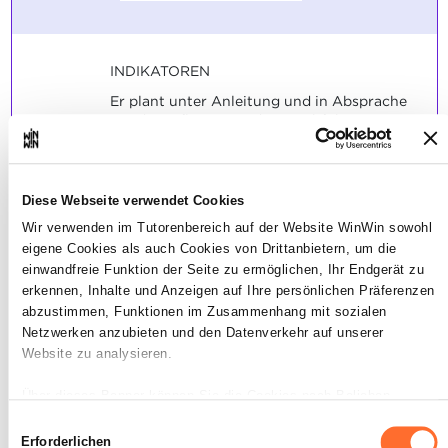
INDIKATOREN
Er plant unter Anleitung und in Absprache
mit dem Pflegeteam die Durchführung von
Pflegesituationen, die dem
Ausbildungsstand angemessen sind.
Er kann eine theoretisch erlernte
Pflegetechnik korrekt in der Praxis
Diese Webseite verwendet Cookies
anwenden.
Wir verwenden im Tutorenbereich auf der Website WinWin sowohl
Bei der Durchführung einer Technik wird
eigene Cookies als auch Cookies von Drittanbietern, um die
auf:
einwandfreie Funktion der Seite zu ermöglichen, Ihr Endgerät zu
Benötigtes Arbeitsmaterial
logischen Ablauf,
erkennen, Inhalte und Anzeigen auf Ihre persönlichen Präferenzen
Hygiene,
abzustimmen, Funktionen im Zusammenhang mit sozialen
Sicherheit,
Netzwerken anzubieten und den Datenverkehr auf unserer
Wohlbefinden,
Website zu analysieren.
Installation des Pflegeempfängers,
Wahrung der Intim- und Privatsphäre
Über dieses Banner können Sie die Cookies nach Belieben
des Pflegempfängers
akzeptieren, ablehnen oder konfigurieren. Davon ausgenommen
ergonomische Richtlinien
Einwilligungsauswahl
sind Cookies, die für die Funktion der Website unbedingt
Erforderlichen
(rückenschonende Arbeitsweise)