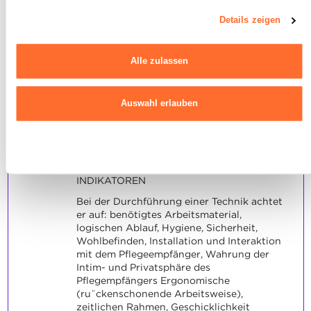
2
Sie können Ihre Zustimmung jederzeit anpassen oder widerrufen,
Lage bei einem
indem Sie auf das indem Sie auf das schwebende Symbol unten
Details zeigen
Pflegeempfänger eine erlernte
links auf jeder Seite der Website klicken.
Pflegetechnik in Anlehnung an
Alle zulassen
Ausführlichere Informationen darüber, wie wir Cookies nutzen und
die Fiche technique zu planen,
wie wir mit Ihren personenbezogenen Daten umgehen, finden sie
und durchzuführen.
in unserer
Charta zur Nutzung von Cookies
und
unserer
Auswahl erlauben
Datenschutzrichtlinie.
Maximale Punktzahl: 24
Ablehnen
INDIKATOREN
Bei der Durchführung einer Technik achtet
er auf: benötigtes Arbeitsmaterial,
logischen Ablauf, Hygiene, Sicherheit,
Wohlbefinden, Installation und Interaktion
mit dem Pflegeempfänger, Wahrung der
Intim- und Privatsphäre des
Pflegempfängers Ergonomische
(ru¨ckenschonende Arbeitsweise),
zeitlichen Rahmen, Geschicklichkeit