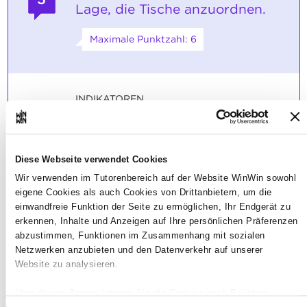
Lage, die Tische anzuordnen.
Maximale Punktzahl: 6
INDIKATOREN
Er richtet den Gastraum gemäß den
erhaltenen Anweisungen ein.
SOCKEL
Diese Webseite verwendet Cookies
Wir verwenden im Tutorenbereich auf der Website WinWin sowohl
Die Tische im Gastraum sind korrekt
angeordnet.
eigene Cookies als auch Cookies von Drittanbietern, um die
einwandfreie Funktion der Seite zu ermöglichen, Ihr Endgerät zu
erkennen, Inhalte und Anzeigen auf Ihre persönlichen Präferenzen
abzustimmen, Funktionen im Zusammenhang mit sozialen
Netzwerken anzubieten und den Datenverkehr auf unserer
Website zu analysieren.
Der Auszubildende ist in der
4
Lage, die Tische zu decken.
Über dieses Banner können Sie die Cookies nach Belieben