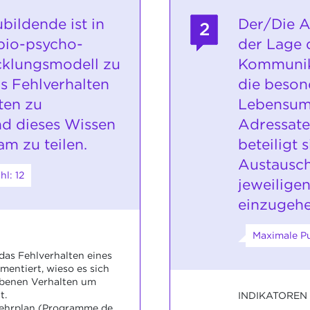
bildende ist in
Der/Die A
2
bio-psycho-
der Lage 
cklungsmodell zu
Kommunik
s Fehlverhalten
die beson
ten zu
Lebensum
nd dieses Wissen
Adressate
m zu teilen.
beteiligt 
Austausch
l: 12
jeweilige
einzugehe
Maximale Pu
das Fehlverhalten eines
entiert, wieso es sich
benen Verhalten um
t.
INDIKATOREN
 Lehrplan (Programme de