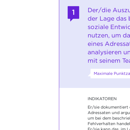
Der/die Auszu
1
der Lage das 
soziale Entwi
nutzen, um da
eines Adressa
analysieren u
mit seinem Tea
Maximale Punktzah
INDIKATOREN
Er/sie dokumentiert 
Adressaten und argum
um bei dem beschrie
Fehlverhalten handel
Er/sie kann das, im