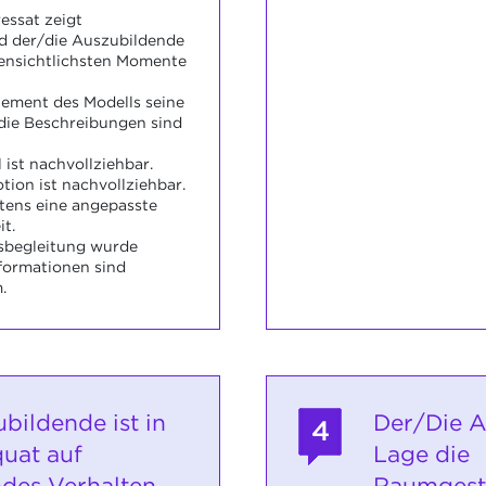
essat zeigt
nd der/die Auszubildende
fensichtlichsten Momente
Element des Modells seine
die Beschreibungen sind
 ist nachvollziehbar.
ion ist nachvollziehbar.
stens eine angepasste
t.
isbegleitung wurde
nformationen sind
.
bildende ist in
Der/Die A
4
uat auf
Lage die
des Verhalten
Raumgest