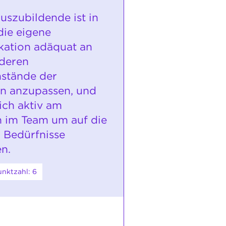
uszubildende ist in
die eigene
ation adäquat an
deren
stände der
n anzupassen, und
sich aktiv am
 im Team um auf die
n Bedürfnisse
n.
nktzahl: 6