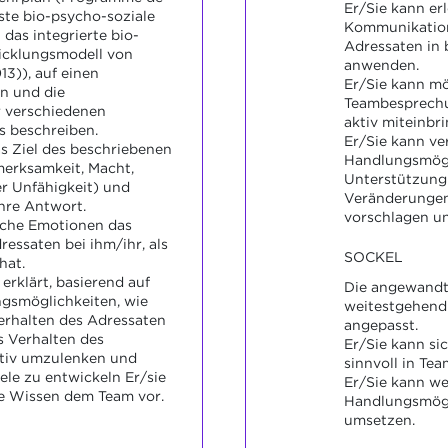
Er/Sie kann er
ste bio-psycho-soziale
Kommunikation
das integrierte bio-
Adressaten in
icklungsmodell von
anwenden.
13)), auf einen
Er/Sie kann m
n und die
Teambesprechu
verschiedenen
aktiv miteinbr
s beschreiben.
Er/Sie kann ve
das Ziel des beschriebenen
Handlungsmögl
merksamkeit, Macht,
Unterstützung
r Unfähigkeit) und
Veränderungen
hre Antwort.
vorschlagen u
elche Emotionen das
ressaten bei ihm/ihr, als
SOCKEL
hat.
 erklärt, basierend auf
Die angewandt
ngsmöglichkeiten, wie
weitestgehend 
erhalten des Adressaten
angepasst.
s Verhalten des
Er/Sie kann si
tiv umzulenken und
sinnvoll in Te
ele zu entwickeln Er/sie
Er/Sie kann w
te Wissen dem Team vor.
Handlungsmögl
umsetzen.