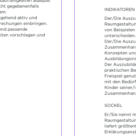
auffälligkeiten adäquat
cht gegebenenfalls
INDIKATOREN
am.
tgehend aktiv und
Der/Die Auszu
prechungen einbringen.
Raumgestaltun
end passende
von Beispielen 
iten vorschlagen und
unterscheiden.
Der/Die Auszu
Zusammenhang
Konzepten und
Ausbildungsins
Der Auszubild
praktischen Be
Freispiel genu
mit den Bedürf
Kinder seiner/
Zusammenhang
SOCKEL
Er/Sie nennt m
Raumgestaltun
liefert größten
Erklärungsansä