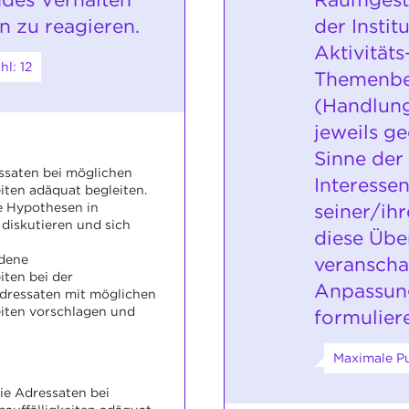
n zu reagieren.
der Instit
Aktivität
l: 12
Themenbe
(Handlung
jeweils ge
Sinne der
ssaten bei möglichen
Interesse
eiten adäquat begleiten.
seiner/ihr
e Hypothesen in
iskutieren und sich
diese Übe
edene
veranscha
ten bei der
Anpassun
dressaten mit möglichen
eiten vorschlagen und
formulier
Maximale Pu
ie Adressaten bei