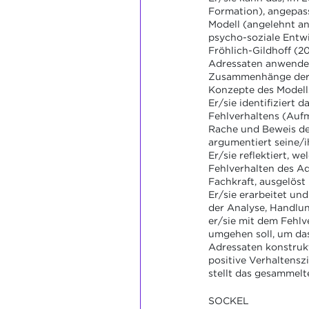
Formation), angepas
Modell (angelehnt an 
psycho-soziale Entw
Fröhlich-Gildhoff (20
Adressaten anwende
Zusammenhänge der 
Konzepte des Modell
Er/sie identifiziert 
Fehlverhaltens (Auf
Rache und Beweis de
argumentiert seine/i
Er/sie reflektiert, w
Fehlverhalten des Ad
Fachkraft, ausgelöst 
Er/sie erarbeitet und
der Analyse, Handlu
er/sie mit dem Fehlv
umgehen soll, um da
Adressaten konstruk
positive Verhaltenszi
stellt das gesammel
SOCKEL