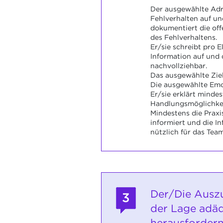
Der ausgewählte Adr
Fehlverhalten auf u
dokumentiert die of
des Fehlverhaltens.
Er/sie schreibt pro 
Information auf und 
nachvollziehbar.
Das ausgewählte Ziel
Die ausgewählte Emot
Er/sie erklärt minde
Handlungsmöglichkei
Mindestens die Prax
informiert und die I
nützlich für das Team
Der/Die Auszu
3
der Lage adäq
herausfordern