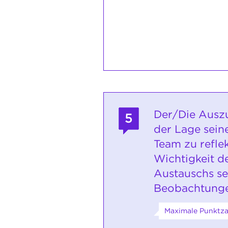
Der/Die Auszu
5
der Lage seine
Team zu refle
Wichtigkeit d
Austauschs se
Beobachtunge
Maximale Punktzah