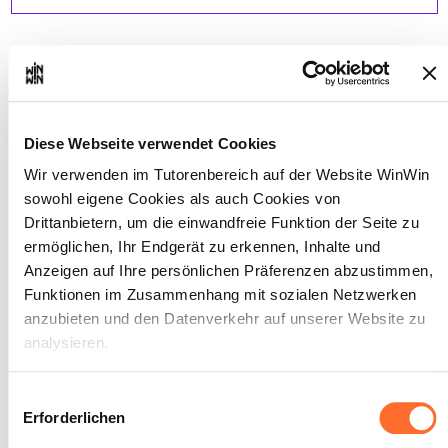
Der Auszubildende ist in der
2
Lage, dem Apothekenpersonal
Diese Webseite verwendet Cookies
beim Verkauf von
freiverkäuflichen Produkten zu
Wir verwenden im Tutorenbereich auf der Website WinWin
assistieren.
sowohl eigene Cookies als auch Cookies von
Drittanbietern, um die einwandfreie Funktion der Seite zu
Maximale Punktzahl: 12
ermöglichen, Ihr Endgerät zu erkennen, Inhalte und
Anzeigen auf Ihre persönlichen Präferenzen abzustimmen,
Funktionen im Zusammenhang mit sozialen Netzwerken
anzubieten und den Datenverkehr auf unserer Website zu
INDIKATOREN
analysieren.
Der Auszubildende versteht den
Kundenwunsch.
Über dieses Banner können Sie die Cookies nach Belieben
Einwilligungsauswahl
Der Auszubildende kann die
akzeptieren, ablehnen oder konfigurieren. Davon
Erforderlichen
Produktauswahl nachvollziehen.
Der Auszubildende ist in der Lage, eine
ausgenommen sind Cookies, die für die Funktion der