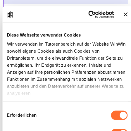
INDIKATOREN
Der Auszubildende recherchiert, wählt
und sammelt Informationen im
Rahmen des Auftrags.
Diese Webseite verwendet Cookies
Der Auszubildende legt schriftlich fest,
Wir verwenden im Tutorenbereich auf der Website WinWin
welche Schritte zur Erfüllung des
sowohl eigene Cookies als auch Cookies von
Auftrags erforderlich sind.
Der Auszubildende trifft eine Auswahl
Drittanbietern, um die einwandfreie Funktion der Seite zu
unter Berücksichtigung des Auftrags.
ermöglichen, Ihr Endgerät zu erkennen, Inhalte und
Anzeigen auf Ihre persönlichen Präferenzen abzustimmen,
SOCKEL
Funktionen im Zusammenhang mit sozialen Netzwerken
Die benötigten Informationen sind
anzubieten und den Datenverkehr auf unserer Website zu
verfügbar.
analysieren.
Die Planung ist vollständig.
Die Auswahl ist angemessen.
Über dieses Banner können Sie die Cookies nach Belieben
Einwilligungsauswahl
akzeptieren, ablehnen oder konfigurieren. Davon
Erforderlichen
ausgenommen sind Cookies, die für die Funktion der
Website unbedingt erforderlich sind. Eine Beschreibung der