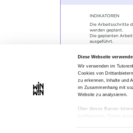
INDIKATOREN
Die Arbeitsschritte 
werden geplant.
Die geplanten Arbeit
ausgeführt.
Die geforderten Fris
Diese Webseite verwende
SOCKEL
Wir verwenden im Tutoren
Der Arbeitsplan lieg
Cookies von Drittanbietern
werden sorgfältig au
Die ausgeführten A
zu erkennen, Inhalte und 
fristgerecht vorgeleg
im Zusammenhang mit sozi
Website zu analysieren.
Über dieses Banner können
konfigurieren. Davon ausg
erforderlich sind. Eine Be