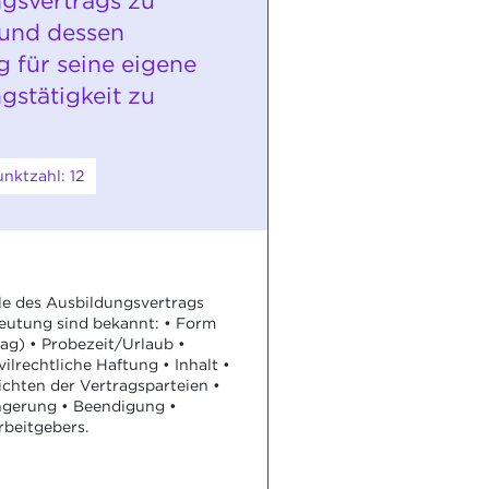
gsvertrags zu
und dessen
 für seine eigene
gstätigkeit zu
nktzahl: 12
le des Ausbildungsvertrags
eutung sind bekannt: • Form
ag) • Probezeit/Urlaub •
ilrechtliche Haftung • Inhalt •
ichten der Vertragsparteien •
ngerung • Beendigung •
beitgebers.