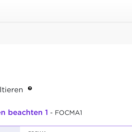
ltieren
en beachten 1
- FOCMA1