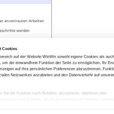
der anvertrauten Arbeiten
sschritte werden
ten werden eingehalten.
t Cookies
bereich auf der Website WinWin sowohl eigene Cookies als auc
t vor. Die Aufgaben
, um die einwandfreie Funktion der Seite zu ermöglichen, Ihr En
sgeführt.
ufgaben werden
Anzeigen auf Ihre persönlichen Präferenzen abzustimmen, Funkt
t.
alen Netzwerken anzubieten und den Datenverkehr auf unsere
 Sie die Cookies nach Belieben akzeptieren, ablehnen oder
enommen sind Cookies, die für die Funktion der Website unbedi
schreibung der verschiedenen Cookies finden sie oben unter „Deta