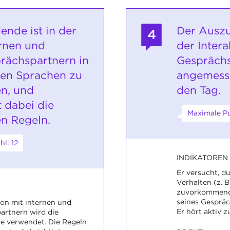
ende ist in der
Der Auszu
4
ernen und
der Intera
rächspartnern in
Gesprächs
gen Sprachen zu
angemesse
n, und
den Tag.
 dabei die
Maximale Pu
n Regeln.
l: 12
INDIKATOREN
Er versucht, d
Verhalten (z. 
zuvorkommende
seines Gespräc
on mit internen und
Er hört aktiv z
artnern wird die
 verwendet. Die Regeln