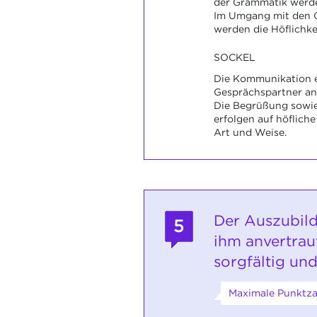
der Grammatik werde
Im Umgang mit den 
werden die Höflichke
SOCKEL
Die Kommunikation er
Gesprächspartner an
Die Begrüßung sowie
erfolgen auf höflic
Art und Weise.
Der Auszubild
5
ihm anvertra
sorgfältig und
Maximale Punktzah