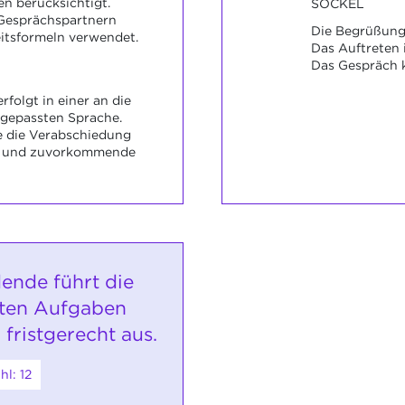
n berücksichtigt.
SOCKEL
Gesprächspartnern
Die Begrüßung 
itsformeln verwendet.
Das Auftreten
Das Gespräch 
folgt in einer an die
gepassten Sprache.
 die Verabschiedung
he und zuvorkommende
ende führt die
uten Aufgaben
 fristgerecht aus.
l: 12