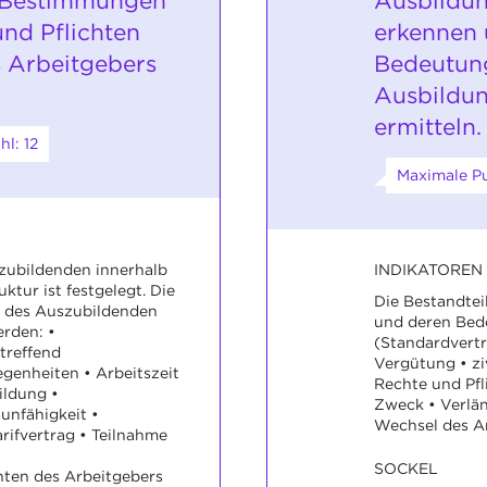
n Bestimmungen
Ausbildun
und Pflichten
erkennen 
s Arbeitgebers
Bedeutung
Ausbildun
ermitteln.
l: 12
Maximale Pu
INDIKATOREN
zubildenden innerhalb
ktur ist festgelegt. Die
Die Bestandtei
n des Auszubildenden
und deren Bed
rden: •
(Standardvertr
treffend
Vergütung • ziv
enheiten • Arbeitszeit
Rechte und Pfl
ldung •
Zweck • Verlä
unfähigkeit •
Wechsel des Ar
rifvertrag • Teilnahme
SOCKEL
hten des Arbeitgebers