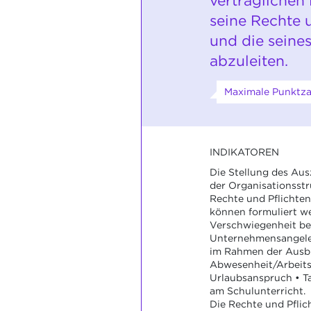
vertragliche
seine Rechte 
und die seine
abzuleiten.
Maximale Punktzah
INDIKATOREN
Die Stellung des Aus
der Organisationsstru
Rechte und Pflichte
können formuliert we
Verschwiegenheit be
Unternehmensangeleg
im Rahmen der Ausbi
Abwesenheit/Arbeits
Urlaubsanspruch • Ta
am Schulunterricht.
Die Rechte und Pflic