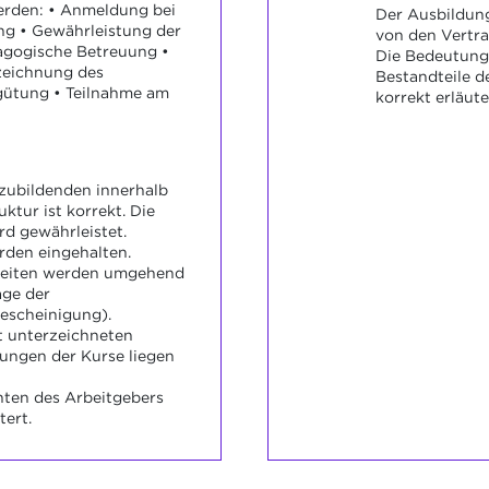
erden: • Anmeldung bei
Der Ausbildung
ng • Gewährleistung der
von den Vertra
agogische Betreuung •
Die Bedeutung
zeichnung des
Bestandteile d
rgütung • Teilnahme am
korrekt erläute
zubildenden innerhalb
ktur ist korrekt. Die
d gewährleistet.
rden eingehalten.
eiten werden umgehend
age der
escheinigung).
t unterzeichneten
ungen der Kurse liegen
hten des Arbeitgebers
tert.