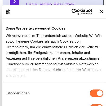
3
Lage, jeden Besucher
professionell zu empfangen.
Maximale Punktzahl: 12
Diese Webseite verwendet Cookies
Wir verwenden im Tutorenbereich auf der Website WinWin
sowohl eigene Cookies als auch Cookies von
INDIKATOREN
Drittanbietern, um die einwandfreie Funktion der Seite zu
Die wesentlichen Regeln für den Empfang
ermöglichen, Ihr Endgerät zu erkennen, Inhalte und
eines Besuchers sind bekannt: • den
Besucher bei seiner Ankunft begrüßen, •
Anzeigen auf Ihre persönlichen Präferenzen abzustimmen,
sein Anliegen richtig verstehen, • den
Funktionen im Zusammenhang mit sozialen Netzwerken
Gesprächspartner/die Kontaktperson
anzubieten und den Datenverkehr auf unserer Website zu
ausfindig machen, • dem Besucher
analysieren.
Auskunft erteilen oder ihn um Geduld
bitten, • dem Besucher die notwendigen
Anweisungen geben oder ihm den Weg zu
Über dieses Banner können Sie die Cookies nach Belieben
Einwilligungsauswahl
seinem Gesprächspartner beschreiben, •
akzeptieren, ablehnen oder konfigurieren. Davon
Erforderlichen
den Besucher verabschieden.
ausgenommen sind Cookies, die für die Funktion der
SOCKEL
Website unbedingt erforderlich sind. Eine Beschreibung der