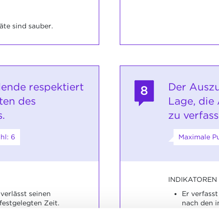
te sind sauber.
ende respektiert
Der Auszu
8
ten des
Lage, die
.
zu verfass
hl: 6
Maximale Pu
INDIKATOREN
verlässt seinen
Er verfasst
festgelegten Zeit.
nach den i
Kriterien.