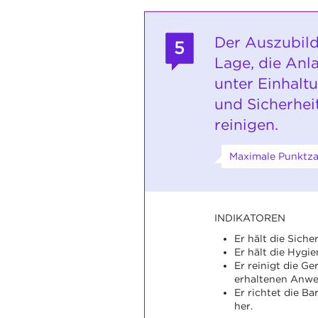
Der Auszubild
5
Lage, die Anl
unter Einhalt
und Sicherhei
reinigen.
Maximale Punktza
INDIKATOREN
Er hält die Siche
Er hält die Hygie
Er reinigt die G
erhaltenen Anwe
Er richtet die Ba
her.