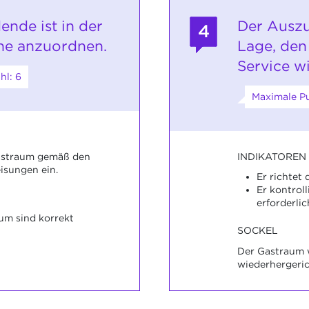
ende ist in der
Der Auszu
4
che anzuordnen.
Lage, de
Service w
hl: 6
Maximale Pu
INDIKATOREN
Gastraum gemäß den
isungen ein.
Er richtet
Er kontrol
erforderlic
um sind korrekt
SOCKEL
Der Gastraum 
wiederhergeric