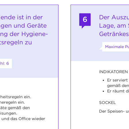
ende ist in der
Der Auszu
6
agen und Geräte
Lage, am 
ung der Hygiene-
Getränkes
tsregeln zu
Maximale Pu
hl: 6
INDIKATOREN
Er servier
gemäß den
Er räumt d
rheitsregeln ein.
neregeln ein.
SOCKEL
eräte gemäß den
Der Speisen- u
isungen.
r und das Office wieder