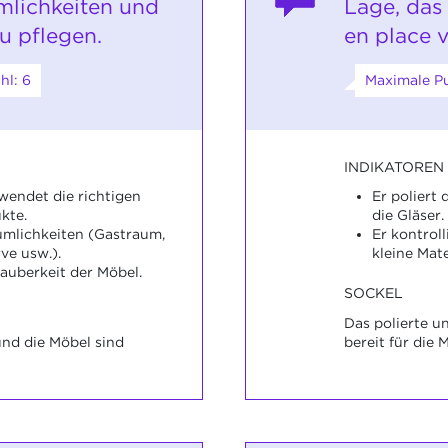
mlichkeiten und
Lage, das 
u pflegen.
en place 
hl: 6
Maximale Pu
INDIKATOREN
wendet die richtigen
Er poliert
kte.
die Gläser.
äumlichkeiten (Gastraum,
Er kontrol
rve usw.).
kleine Mate
Sauberkeit der Möbel.
SOCKEL
Das polierte un
nd die Möbel sind
bereit für die 