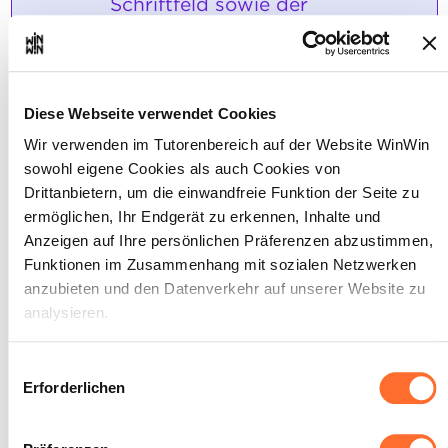
Schriftfeld sowie der
Anordnung der einzelnen
Zeichnungen auf dem Blatt zu
erstellen.
Diese Webseite verwendet Cookies
Maximale Punktzahl: 24
Wir verwenden im Tutorenbereich auf der Website WinWin
sowohl eigene Cookies als auch Cookies von
Drittanbietern, um die einwandfreie Funktion der Seite zu
INDIKATOREN
ermöglichen, Ihr Endgerät zu erkennen, Inhalte und
Anzeigen auf Ihre persönlichen Präferenzen abzustimmen,
Die wahren Größen werden ermittelt.
Funktionen im Zusammenhang mit sozialen Netzwerken
SOCKEL
anzubieten und den Datenverkehr auf unserer Website zu
Die wahren Größen werden größtenteils
analysieren.
richtig ermittelt.
Der Maßstab wird richtig verwendet.
Über dieses Banner können Sie die Cookies nach Belieben
Einwilligungsauswahl
akzeptieren, ablehnen oder konfigurieren. Davon
Erforderlichen
ausgenommen sind Cookies, die für die Funktion der
Website unbedingt erforderlich sind. Eine Beschreibung der