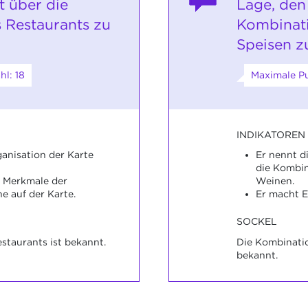
t über die
Lage, den
 Restaurants zu
Kombinat
Speisen z
l: 18
Maximale Pu
INDIKATOREN
ganisation der Karte
Er nennt d
die Kombin
e Merkmale der
Weinen.
e auf der Karte.
Er macht 
SOCKEL
staurants ist bekannt.
Die Kombinati
bekannt.