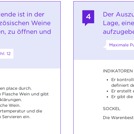
ende ist in der
Der Auszu
4
nzösischen Weine
Lage, ein
en, zu öffnen und
aufzugeb
Maximale Pu
l: 12
INDIKATOREN
Er kontrol
definiert d
 en place durch.
Er erstellt
ie Flasche Wein und gibt
Er gibt die
klärungen.
sche Wein.
SOCKEL
iertemperatur und die
 Servieren ein.
Die Warenbeste