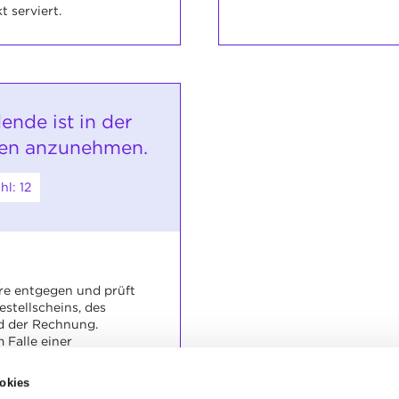
 serviert.
ende ist in der
ren anzunehmen.
l: 12
re entgegen und prüft
stellscheins, des
d der Rechnung.
m Falle einer
nstimmung.
ren weg.
okies