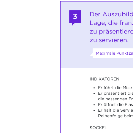
Der Auszubild
3
Lage, die fra
zu präsentier
zu servieren.
Maximale Punktzah
INDIKATOREN
Er führt die Mise
Er präsentiert d
die passenden Er
Er öffnet die Fla
Er hält die Serv
Reihenfolge beim
SOCKEL