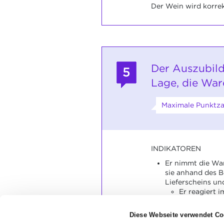
Der Wein wird korrekt
Der Auszubild
5
Lage, die Wa
Maximale Punktzah
INDIKATOREN
Er nimmt die Wa
sie anhand des Be
Lieferscheins un
Er reagiert i
Nichtüberei
Er räumt die Wa
Diese Webseite verwendet Co