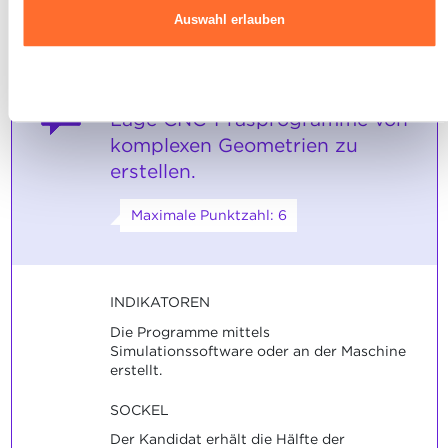
in unserer
Charta zur Nutzung von Cookies
und
unserer
Auswahl erlauben
Datenschutzrichtlinie.
Ablehnen
Der Auszubildende ist in der
4
Lage CNC-Fräsprogramme von
komplexen Geometrien zu
erstellen.
Maximale Punktzahl: 6
INDIKATOREN
Die Programme mittels
Simulationssoftware oder an der Maschine
erstellt.
SOCKEL
Der Kandidat erhält die Hälfte der