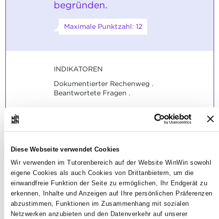
begründen.
Maximale Punktzahl: 12
INDIKATOREN
Dokumentierter Rechenweg .
Beantwortete Fragen .
SOCKEL
Die Kompetenz ist bestanden (Hälfte der
erreichbaren Punktzahl) wenn der
Kandidat 60% der Aufgaben / Fragen
Diese Webseite verwendet Cookies
richtig gelöst / beantwortet hat.
Wir verwenden im Tutorenbereich auf der Website WinWin sowohl
eigene Cookies als auch Cookies von Drittanbietern, um die
einwandfreie Funktion der Seite zu ermöglichen, Ihr Endgerät zu
erkennen, Inhalte und Anzeigen auf Ihre persönlichen Präferenzen
abzustimmen, Funktionen im Zusammenhang mit sozialen
Der Auszubildende ist in der
Netzwerken anzubieten und den Datenverkehr auf unserer