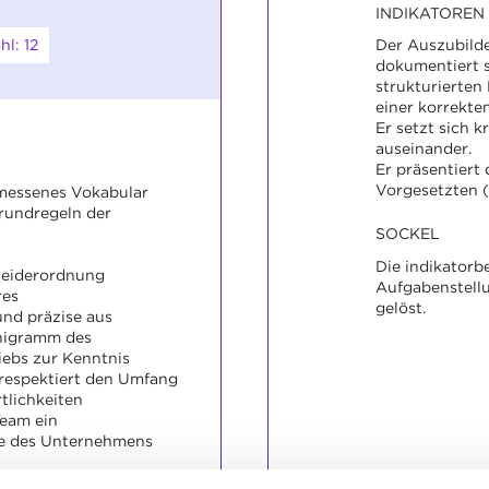
INDIKATOREN
l: 12
Der Auszubild
dokumentiert s
strukturierten
einer korrekte
Er setzt sich k
auseinander.
Er präsentiert
Vorgesetzten (
messenes Vokabular
Grundregeln der
SOCKEL
Die indikator
Kleiderordnung
Aufgabenstellu
res
gelöst.
und präzise aus
nigramm des
ebs zur Kenntnis
d respektiert den Umfang
tlichkeiten
Team ein
te des Unternehmens