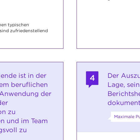
nen typischen
ind zufriedenstellend
ende ist in der
Der Auszu
4
nem beruflichen
Lage, sei
 Anwendung der
Berichtsh
der
dokument
on zu
Maximale Pu
n und im Team
svoll zu