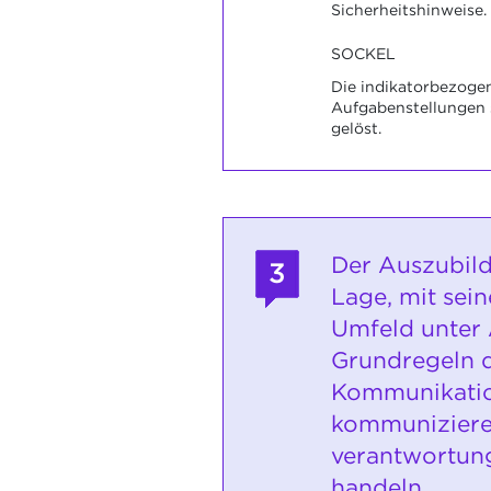
Sicherheitshinweise.
SOCKEL
Die indikatorbezoge
Aufgabenstellungen s
gelöst.
Der Auszubild
3
Lage, mit sei
Umfeld unter
Grundregeln 
Kommunikati
kommuniziere
verantwortung
handeln.