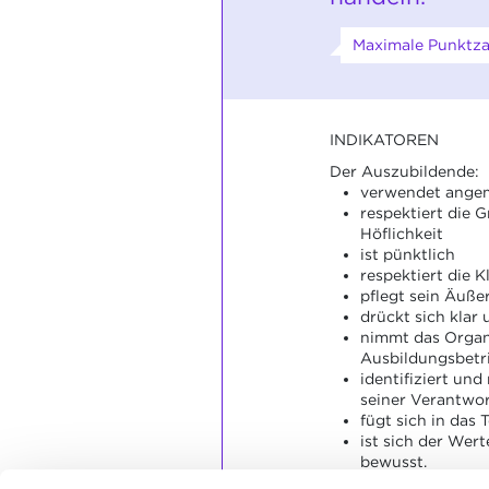
Maximale Punktzah
INDIKATOREN
Der Auszubildende:
verwendet ange
respektiert die 
Höflichkeit
ist pünktlich
respektiert die 
pflegt sein Äuße
drückt sich klar 
nimmt das Orga
Ausbildungsbetri
identifiziert un
seiner Verantwor
fügt sich in das 
ist sich der Wer
bewusst.