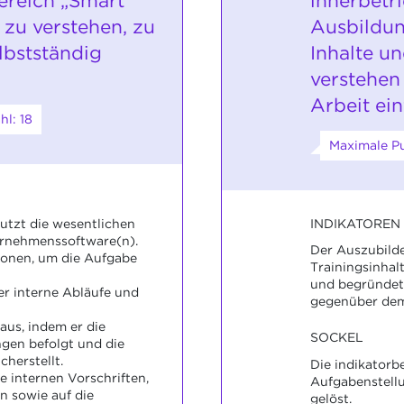
ereich „Smart
innerbetr
 zu verstehen, zu
Ausbildun
lbstständig
Inhalte u
verstehen 
Arbeit ein
l: 18
Maximale Pu
INDIKATOREN
utzt die wesentlichen
rnehmenssoftware(n).
Der Auszubilde
ionen, um die Aufgabe
Trainingsinhal
und begründet
ber interne Abläufe und
gegenüber dem
aus, indem er die
SOCKEL
gen befolgt und die
cherstellt.
Die indikator
ie internen Vorschriften,
Aufgabenstellu
n sowie auf die
gelöst.