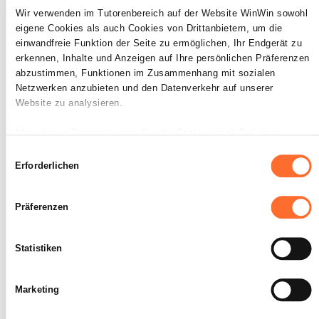
ist nachvollziehbar.
Wir verwenden im Tutorenbereich auf der Website WinWin sowohl
eigene Cookies als auch Cookies von Drittanbietern, um die
einwandfreie Funktion der Seite zu ermöglichen, Ihr Endgerät zu
erkennen, Inhalte und Anzeigen auf Ihre persönlichen Präferenzen
abzustimmen, Funktionen im Zusammenhang mit sozialen
Netzwerken anzubieten und den Datenverkehr auf unserer
Der Auszubildende ist in der
4
Website zu analysieren.
Lage die Planung umzusetzen
und Aufgabenlösungen
Über dieses Banner können Sie die Cookies nach Belieben
akzeptieren, ablehnen oder konfigurieren. Davon ausgenommen
durchzuführen.
Einwilligungsauswahl
sind Cookies, die für die Funktion der Website unbedingt
Erforderlichen
erforderlich sind. Eine Beschreibung der verschiedenen Cookies
Maximale Punktzahl: 18
finden sie oben unter „Details“.
Präferenzen
Wir weisen darauf hin, dass die Navigation auf der Website und
bestimmte Funktionen (z. B. Abspielen von Videos, Teilen von
INDIKATOREN
Statistiken
Inhalten in sozialen Netzwerken, Speichern von bevorzugten
Die geplanten Arbeitsschritte (ggf.
Einstellungen für das Abspielen von Videos, Personalisierung der
Teilaufgaben im Team) werden
Darstellung der Website) beeinträchtigt sein können, wenn Sie alle
Marketing
selbstständig und eigenverantwortlich
bzw. die nicht unbedingt erforderlichen Cookies ablehnen.
ausgeführt.