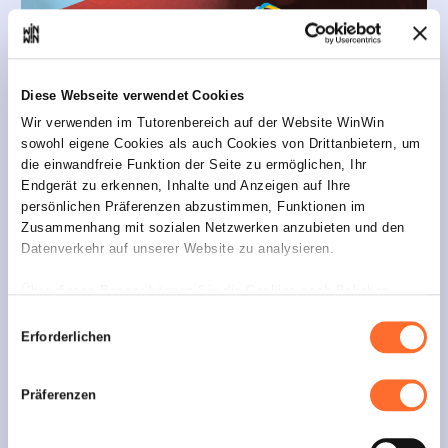
Diese Webseite verwendet Cookies
Klima-Agence recherche un nouvel
Wir verwenden im Tutorenbereich auf der Website WinWin
sowohl eigene Cookies als auch Cookies von Drittanbietern, um
apprenti
die einwandfreie Funktion der Seite zu ermöglichen, Ihr
Endgerät zu erkennen, Inhalte und Anzeigen auf Ihre
Veröffentlicht am 13/07/2023
persönlichen Präferenzen abzustimmen, Funktionen im
Zusammenhang mit sozialen Netzwerken anzubieten und den
Datenverkehr auf unserer Website zu analysieren.
Über dieses Banner können Sie die Cookies nach Belieben
Klima-Agence, partenaire national en matière
d’énergie et de climat, recherche un nouvel apprenti
akzeptieren, ablehnen oder konfigurieren. Davon ausgenommen
Einwilligungsauswahl
en DAP Agent administratif et commercial pour la
sind Cookies, die für die Funktion der Website unbedingt
Erforderlichen
rentrée 2023.
erforderlich sind. Eine Beschreibung der verschiedenen Cookies
finden sie oben unter „Details“.
Vous souhaitez rejoindre une équipe motivée en
Präferenzen
prenant en charge tous types de travaux
Wir weisen darauf hin, dass die Navigation auf der Website und
administratifs, tels que la réception des clients,
bestimmte Funktionen (z. B. Abspielen von Videos, Teilen von
téléphonique et secrétariat ?