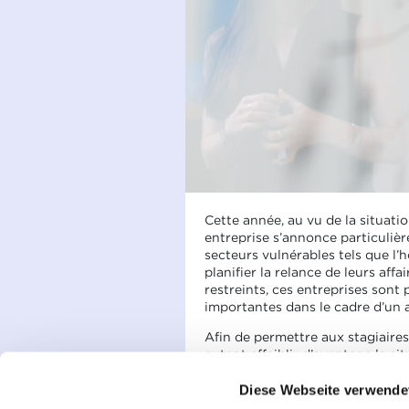
Cette année, au vu de la situatio
entreprise s’annonce particulière
secteurs vulnérables tels que l’
planifier la relance de leurs aff
restreints, ces entreprises sont 
importantes dans le cadre d’un
Afin de permettre aux stagiaires
autant affaiblir d’avantage la si
Ministère des Classes moyennes a
des classes plein temps de la fo
Diese Webseite verwende