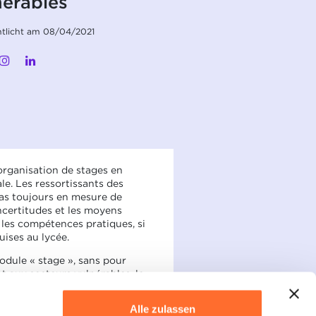
nérables
ntlicht am 08/04/2021
’organisation de stages en
le. Les ressortissants des
pas toujours en mesure de
incertitudes et les moyens
r les compétences pratiques, si
ises au lycée.
odule « stage », sans pour
t aux secteurs vulnérables, le
stages payables aux stagiaires
Alle zulassen