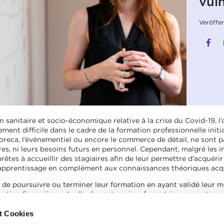
vul
Veröffe
n sanitaire et socio-économique relative à la crise du Covid-19, l
ment difficile dans le cadre de la formation professionnelle initia
horeca, l’événementiel ou encore le commerce de détail, ne sont 
aires, ni leurs besoins futurs en personnel. Cependant, malgré les 
prêtes à accueillir des stagiaires afin de leur permettre d’acquéri
 apprentissage en complément aux connaissances théoriques acqu
 de poursuivre ou terminer leur formation en ayant validé leur m
tuation financière actuelle des entreprises formatrices appartenan
 pris la décision de rembourser les frais liés aux indemnités de 
rmation professionnelle.
t Cookies