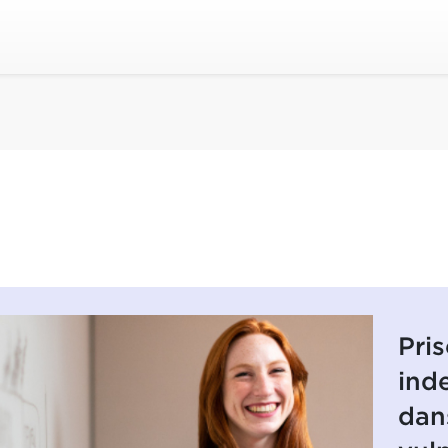
Pri
ind
dan