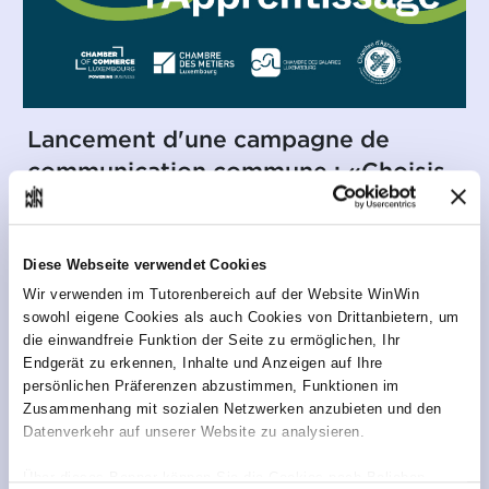
Lancement d'une campagne de
communication commune : «Choisis
la voie de l'apprentissage - Rejoins
2.000 apprentis»
Diese Webseite verwendet Cookies
Veröffentlicht am 30/09/2021
Wir verwenden im Tutorenbereich auf der Website WinWin
sowohl eigene Cookies als auch Cookies von Drittanbietern, um
die einwandfreie Funktion der Seite zu ermöglichen, Ihr
Endgerät zu erkennen, Inhalte und Anzeigen auf Ihre
Faire alterner la théorie et la pratique pour
persönlichen Präferenzen abzustimmen, Funktionen im
optimiser l'acquisition des savoirs et les transformer
Zusammenhang mit sozialen Netzwerken anzubieten und den
en savoir-faire. Telle est l'ambition de
Datenverkehr auf unserer Website zu analysieren.
l'apprentissage. Ce système de formation en
alternance sous contrat d’apprentissage a fait ses
Über dieses Banner können Sie die Cookies nach Belieben
preuves en permettant à des jeunes d’intégrer le