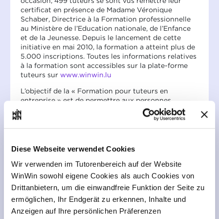
occasion, 499 tuteurs se sont vus remettre leur
certificat en présence de Madame Véronique
Schaber, Directrice à la Formation professionnelle
au Ministère de l’Education nationale, de l’Enfance
et de la Jeunesse. Depuis le lancement de cette
initiative en mai 2010, la formation a atteint plus de
5.000 inscriptions. Toutes les informations relatives
à la formation sont accessibles sur la plate-forme
tuteurs sur
www.winwin.lu
L’objectif de la « Formation pour tuteurs en
entreprise » est de permettre aux personnes
chargées d’encadrer et d’accompagner les apprentis
en entreprise (tuteurs), de mieux remplir les
missions qui leur sont confiées, en leur fournissant
les concepts pédagogiques de base concernant
l’encadrement de l’apprenti, la transmission de
Diese Webseite verwendet Cookies
compétences ainsi que l’évaluation des
Wir verwenden im Tutorenbereich auf der Website
compétences acquises.
WinWin sowohl eigene Cookies als auch Cookies von
Selon la réglementation en vigueur, la participation
Drittanbietern, um die einwandfreie Funktion der Seite zu
à cette formation est obligatoire pour toute
ermöglichen, Ihr Endgerät zu erkennen, Inhalte und
entreprise qui s’investit dans la formation d’un ou
de plusieurs apprentis. Cette formation s’inscrit
Anzeigen auf Ihre persönlichen Präferenzen
dans l’approche d’assurance-qualité de