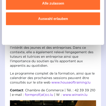
Alle zulassen
Sie können Ihre Zustimmung jederzeit anpassen oder
concurrence accrue.
widerrufen, indem Sie auf das indem Sie auf das
Madame Véronique Schaber, Directrice à la
schwebende Symbol unten links auf jeder Seite der
Formation professionnelle au Ministère de
Auswahl erlauben
l’Education nationale, de l’Enfance et de la Jeunesse,
Website klicken.
a expliqué que le principal objectif de la réforme de
la formation professionnelle étant l’amélioration de
Ausführlichere Informationen darüber, wie wir Cookies
Ablehnen
la qualité de la formation professionnelle, les
nutzen und wie wir mit Ihren personenbezogenen Daten
adaptations nécessaires ont été identifiées afin de
renouer avec un état d’esprit constructif dans
umgehen, finden sie in unserer
Charta zur Nutzung von
l’intérêt des jeunes et des entreprises. Dans ce
Cookies
und
unserer Datenschutzrichtlinie.
contexte, elle a également relevé l’engagement des
tuteurs et tutrices en entreprise ainsi que
l’importance du soutien qu’ils apportent aux
apprentis au quotidien.
Le programme complet de la formation, ainsi que le
calendrier des prochaines sessions peuvent être
consultés sur le site web
www.houseoftraining.lu
Contact
: Chambre de Commerce | Tél. : 42 39 39 210
| e-mail :
formprof(at)cc.lu
| W :
www.winwin.lu