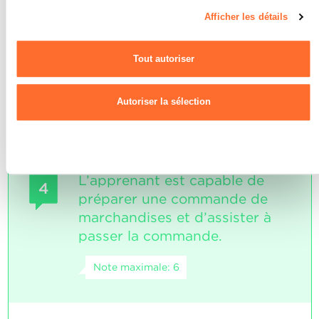
page du site.
les explications adéquates
ouvre la bouteille de vin
Afficher les détails
respecte la température et l'ordre de
Pour de plus amples informations sur la manière dont nous
service
utilisons les cookies et sommes amenés à traiter vos données
Tout autoriser
personnelles, vous pouvez consulter notre
Charte d’usage des
SOCLES
cookies
et notre
Politique de confidentialité.
Le vin est servi correctement.
Autoriser la sélection
Refuser
L’apprenant est capable de
4
préparer une commande de
marchandises et d’assister à
passer la commande.
Note maximale: 6