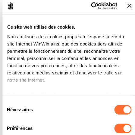
INDICATEURS
Le rapport reprend les problèmes
Ce site web utilise des cookies.
techniques constatés et résolus.
Nous utilisons des cookies propres à l’espace tuteur du
SOCLES
site Internet WinWin ainsi que des cookies tiers afin de
Le cheminement et les moyens utilisés
permettre le fonctionnement du site, reconnaître votre
pour résoudre les problèmes techniques
terminal, personnaliser le contenu et les annonces en
sont adéquats et appliqués.
fonction de vos préférences, offrir des fonctionnalités
relatives aux médias sociaux et d'analyser le trafic sur
notre site internet.
Grâce au présent bandeau, vous pouvez accepter, refuser
L'apprenti est capable
2
ou configurer les cookies selon vos préférences, à
Sélection
d'identifier et d'expliquer les
l’exception des cookies strictement nécessaires au
Nécessaires
du
logiciels professionnels
fonctionnement du site. Une description des différents
consentement
spécifiques utilisés au sein de
cookies est accessible sous l’onglet « Détails » ci-dessus.
l'entreprise formatrice.
Préférences