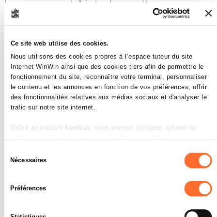
et d'ajuster des paramètres
technologiques.
L'apprenti est capable de procéder à
des corrections de programmes.
L'apprenti est capable d'optimiser le
Ce site web utilise des cookies.
traitement.
Nous utilisons des cookies propres à l’espace tuteur du site
Internet WinWin ainsi que des cookies tiers afin de permettre le
SOCLES
fonctionnement du site, reconnaître votre terminal, personnaliser
La compétence est acquise (la moitié
le contenu et les annonces en fonction de vos préférences, offrir
du nombre de points maximal) quand
des fonctionnalités relatives aux médias sociaux et d'analyser le
le candidat a correctement répondu à
trafic sur notre site internet.
60% des énoncés/des questions.
Grâce au présent bandeau, vous pouvez accepter, refuser ou
configurer les cookies selon vos préférences, à l’exception des
cookies strictement nécessaires au fonctionnement du site. Une
Sélection
description des différents cookies est accessible sous l’onglet «
Nécessaires
du
Détails » ci-dessus.
L'apprenti est capable de
consentement
3
tourner des éléments
Préférences
Il est précisé que la navigation sur le site et certaines
fonctionnalités (ex : lecture de vidéos, partage sur les réseaux
excentrés sur des composants.
sociaux, sauvegarde des préférences de lecture vidéo,
Statistiques