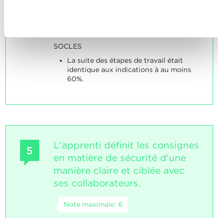
plan des étapes de travail ou de suivre
confidentialité.
Refuser
différentes étapes de travail d'une
manière logique.
SOCLES
La suite des étapes de travail était
identique aux indications à au moins
60%.
L'apprenti définit les consignes
5
en matière de sécurité d'une
manière claire et ciblée avec
ses collaborateurs.
Note maximale: 6