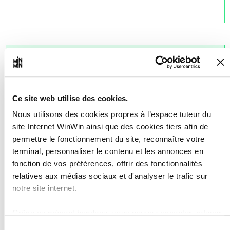
L'apprenti est capable de
3
décrire l'activité dont il est
chargé.
Ce site web utilise des cookies.
Nous utilisons des cookies propres à l’espace tuteur du
Note maximale: 12
site Internet WinWin ainsi que des cookies tiers afin de
permettre le fonctionnement du site, reconnaître votre
terminal, personnaliser le contenu et les annonces en
INDICATEURS
fonction de vos préférences, offrir des fonctionnalités
L'apprenti décrit une activité
relatives aux médias sociaux et d'analyser le trafic sur
professionnelle spécifique, dont il a été
notre site internet.
chargé.
Grâce au présent bandeau, vous pouvez accepter, refuser
SOCLES
ou configurer les cookies selon vos préférences, à
Sélection