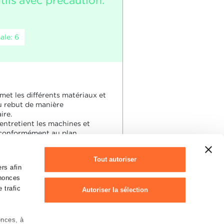
tils avec précaution.
ale: 6
met les différents matériaux et
u rebut de manière
ire.
 entretient les machines et
e conformément au plan.
Tout autoriser
a effectué les travaux
rs afin
nt aux instructions.
nnonces
 trafic
Autoriser la sélection
ences, à
Refuser