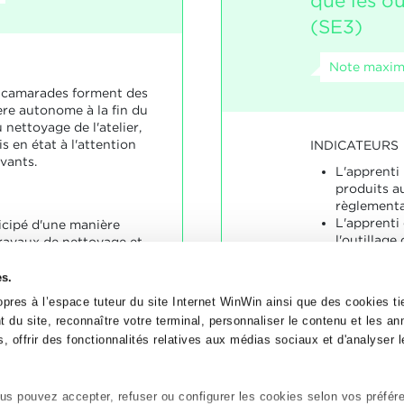
que les ou
(SE3)
Note maxim
s camarades forment des
re autonome à la fin du
 nettoyage de l'atelier,
s en état à l'attention
INDICATEURS
vants.
L'apprenti 
produits a
règlementa
L'apprenti
ticipé d'une manière
l'outillag
ravaux de nettoyage et
 équipe.
SOCLES
es.
L'apprenti 
pres à l’espace tuteur du site Internet WinWin ainsi que des cookies tie
conforméme
 du site, reconnaître votre terminal, personnaliser le contenu et les a
, offrir des fonctionnalités relatives aux médias sociaux et d'analyser le
s pouvez accepter, refuser ou configurer les cookies selon vos préfér