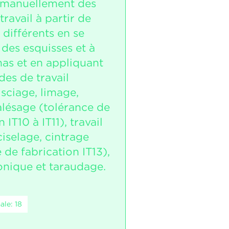
 manuellement des
travail à partir de
différents en se
 des esquisses et à
as et en appliquant
es de travail
 sciage, limage,
alésage (tolérance de
 IT10 à IT11), travail
ciselage, cintrage
 de fabrication IT13),
onique et taraudage.
le: 18