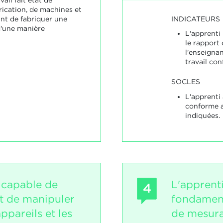
ication, de machines et
ant de fabriquer une
INDICATEURS
d'une manière
L'apprenti 
le rapport 
l'enseignan
travail co
SOCLES
L'apprenti 
conforme a
indiquées.
t capable de
L'apprenti
4
et de manipuler
fondament
appareils et les
de mesura