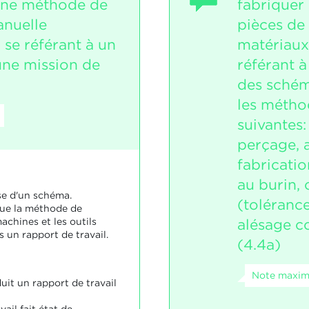
une méthode de
fabriquer
anuelle
pièces de 
 se référant à un
matériaux 
ne mission de
référant à
des schém
les méthod
suivantes:
perçage, 
fabrication
au burin, 
se d'un schéma.
(tolérance
que la méthode de
alésage c
achines et les outils
 un rapport de travail.
(4.4a)
Note maxima
uit un rapport de travail
ail fait état de