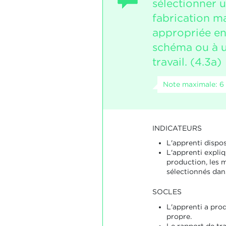
sélectionner 
fabrication m
appropriée en
schéma ou à u
travail. (4.3a)
Note maximale: 6
INDICATEURS
L'apprenti dispo
L'apprenti expli
production, les m
sélectionnés dans
SOCLES
L'apprenti a prod
propre.
Le rapport de trav