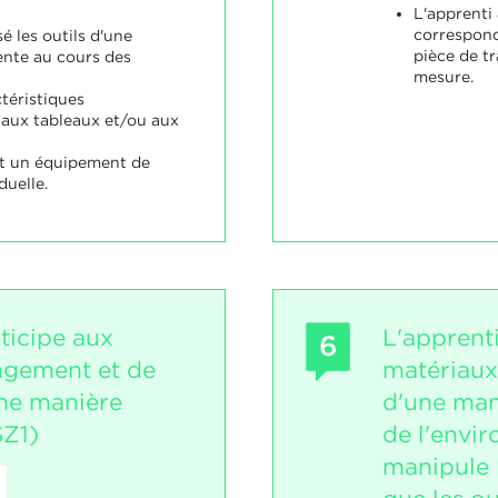
L'apprenti 
correspond
sé les outils d'une
pièce de tr
nte au cours des
mesure.
téristiques
aux tableaux et/ou aux
it un équipement de
duelle.
ticipe aux
L'apprent
6
ngement et de
matériaux 
ne manière
d'une man
SZ1)
de l'envir
manipule 