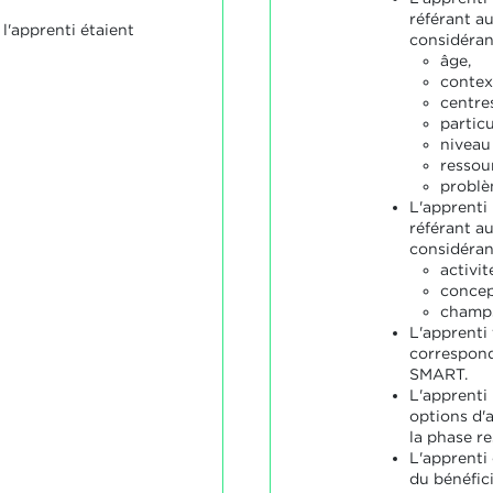
référant au
 l'apprenti étaient
considérant
âge,
context
centres
particu
niveau
ressou
problè
L'apprenti 
référant au
considérant
activit
concep
champs
L'apprenti
correspond
SMART.
L'apprenti
options d'
la phase re
L'apprenti
du bénéfici