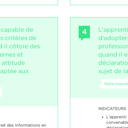
t capable de
L'apprent
4
s critères de
d'adopter
 il côtoie des
professio
ernes et
quand il e
 attitude
déclarati
daptée aux
sujet de la
.
Note maxim
INDICATEURS
L'apprenti
convenable
met des informations en
déclaration