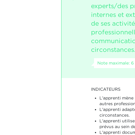
experts/des p
internes et ex
de ses activité
professionnell
communicatio
circonstances
Note maximale: 6
INDICATEURS
L'apprenti mène 
autres profession
L'apprenti adap
circonstances.
L'apprenti utilis
prévus au sein de
L'apprenti docum