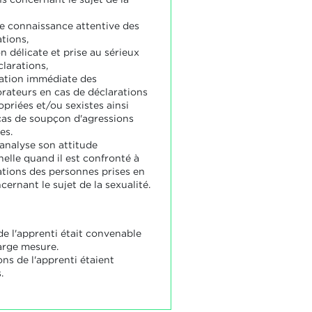
de connaissance attentive des
tions,
n délicate et prise au sérieux
clarations,
ation immédiate des
orateurs en cas de déclarations
priées et/ou sexistes ainsi
cas de soupçon d'agressions
es.
 analyse son attitude
elle quand il est confronté à
ations des personnes prises en
ernant le sujet de la sexualité.
de l'apprenti était convenable
arge mesure.
ons de l'apprenti étaient
.