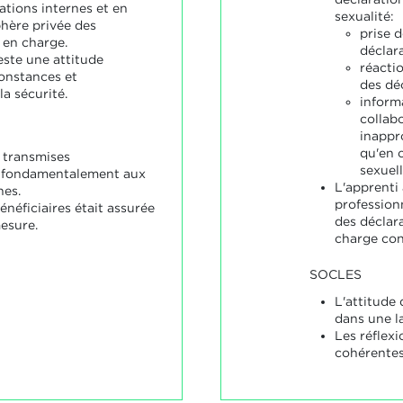
ations internes et en
sexualité:
phère privée des
prise 
 en charge.
déclara
este une attitude
réactio
onstances et
des dé
a sécurité.
inform
collab
inappro
qu'en 
 transmises
sexuell
 fondamentalement aux
L'apprenti
nes.
professionn
énéficiaires était assurée
des déclar
esure.
charge conc
SOCLES
L'attitude 
dans une l
Les réflexi
cohérentes