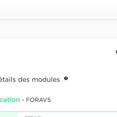
étails des modules
cation
- FORAV5