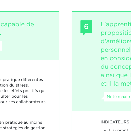
t capable de
L'apprenti
6
.
propositi
d'améliore
personnell
en considé
du concept
ainsi que 
n pratique différentes
et il la m
tion du stress.
 les effets positifs qui
ulter pour les
Note maxima
pour ses collaborateurs.
INDICATEURS
 en pratique au moins
 stratégies de gestion
L'apprenti 