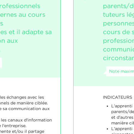
rofessionnels
parents/de
ternes au cours
tuteurs lé
s
personnes
es et il adapte sa
cours de s
n aux
profession
.
communic
circonsta
Note maxim
INDICATEURS
les échanges avec les
nels de manière ciblée.
L'apprenti
te sa communication aux
parents/de
et d'autre
e les canaux d'information
manière ci
 l'entreprise.
L'apprenti
ente et/ou il partage