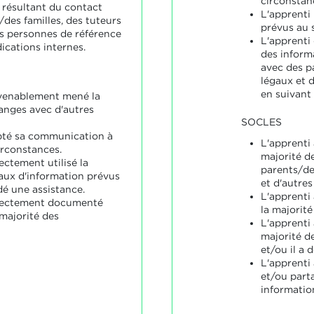
circonstan
 résultant du contact
L'apprenti 
des familles, des tuteurs
prévus au s
es personnes de référence
L'apprenti
dications internes.
des inform
avec des p
légaux et 
en suivant 
nvenablement mené la
anges avec d'autres
SOCLES
pté sa communication à
L'apprenti
irconstances.
majorité d
ectement utilisé la
parents/de
aux d'information prévus
et d'autre
dé une assistance.
L'apprenti
rrectement documenté
la majorité
majorité des
L'apprenti 
majorité d
et/ou il a
L'apprenti
et/ou part
informatio