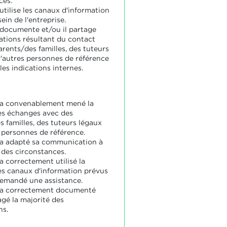
ces.
utilise les canaux d'information
ein de l'entreprise.
 documente et/ou il partage
ations résultant du contact
arents/des familles, des tuteurs
d'autres personnes de référence
les indications internes.
 a convenablement mené la
es échanges avec des
s familles, des tuteurs légaux
s personnes de référence.
 a adapté sa communication à
 des circonstances.
a correctement utilisé la
es canaux d'information prévus
 demandé une assistance.
 a correctement documenté
agé la majorité des
ns.