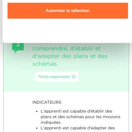
en cas de problèmes.
utilisons les cookies et sommes amenés à traiter vos
Autoriser la sélection
données personnelles, vous pouvez consulter notre
Charte d’usage des cookies
et notre
Politique de
confidentialité.
Refuser
L'apprenti est capable de
3
comprendre, d'établir et
d'adapter des plans et des
schémas.
Note maximale: 12
INDICATEURS
L'apprenti est capable d'établir des
plans et des schémas pour les missions
indiquées.
L'apprenti est capable d'adapter des