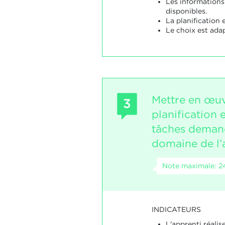
Les informations
disponibles.
La planification 
Le choix est adap
Mettre en œuv
3
planification 
tâches deman
domaine de l’
Note maximale: 2
INDICATEURS
L'apprenti réalis