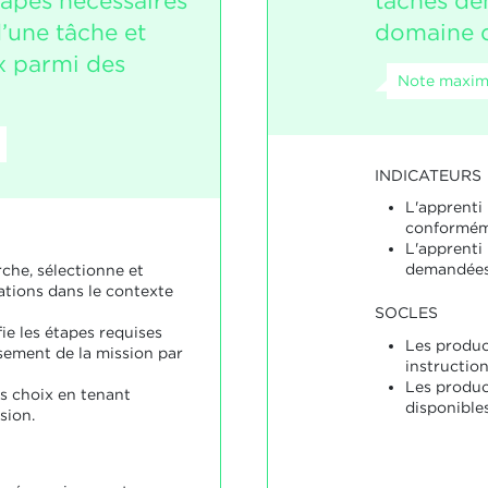
étapes nécessaires
tâches de
d’une tâche et
domaine d
x parmi des
Note maxima
INDICATEURS
L'apprenti 
conformém
L'apprenti
demandées
che, sélectionne et
ations dans le contexte
SOCLES
fie les étapes requises
Les produc
sement de la mission par
instruction
Les produ
es choix en tenant
disponibles
sion.