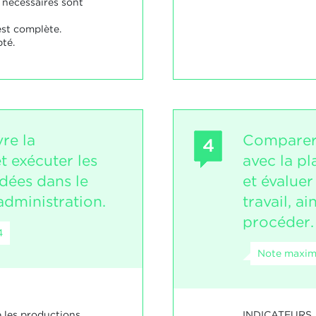
 nécessaires sont
est complète.
té.
re la
Comparer 
4
et exécuter les
avec la pla
dées dans le
et évaluer
administration.
travail, a
procéder.
4
Note maxima
INDICATEURS
e les productions