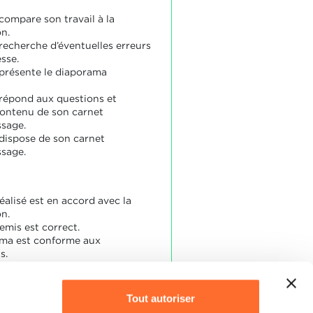
compare son travail à la
on.
 recherche d’éventuelles erreurs
esse.
 présente le diaporama
 répond aux questions et
 contenu de son carnet
ssage.
 dispose de son carnet
ssage.
réalisé est en accord avec la
on.
remis est correct.
ma est conforme aux
s.
tion de l’apprenti est
te.
s et les justifications sur son
Tout autoriser
pprentissage sont cohérentes