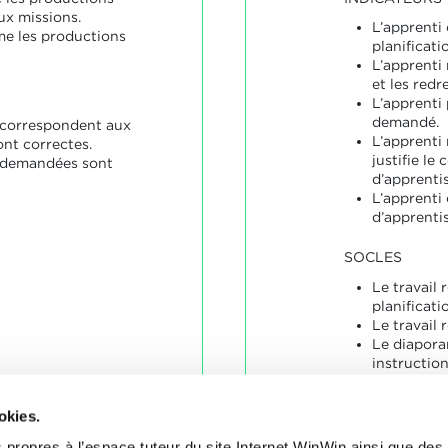
x missions.
L’apprenti 
me les productions
planificati
L’apprenti
et les redr
L’apprenti
demandé.
 correspondent aux
L’apprenti
ont correctes.
justifie le
 demandées sont
d’apprenti
L’apprenti
d’apprenti
SOCLES
Le travail 
planificati
Le travail 
Le diapora
instruction
La présenta
convaincan
okies.
Les réponse
carnet d’a
 propres à l’espace tuteur du site Internet WinWin ainsi que des